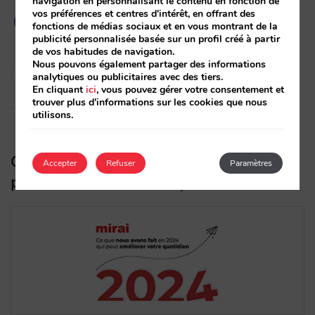
navigation en personnalisant le contenu en fonction de
vos préférences et centres d'intérêt, en offrant des
fonctions de médias sociaux et en vous montrant de la
publicité personnalisée basée sur un profil créé à partir
de vos habitudes de navigation.
Nous pouvons également partager des informations
Diego Varela
analytiques ou publicitaires avec des tiers.
28/01/2025
En cliquant
ici
, vous pouvez gérer votre consentement et
trouver plus d'informations sur les cookies que nous
utilisons.
Ce que nous avons fait en 2024 qui
Accepter
Refuser
Paramètres
peut améliorer votre quotidien