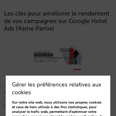
Les clés pour améliorer le rendement
de vos campagnes sur Google Hotel
Ads (4ème Partie)
Gérer les préférences relatives aux
Tirez parti au maximum de Google Hotel Ads en
cookies
augmentant votre visibilité, votre demande et vos
taux de participation, d'impression, de clic et de
Sur notre site web, nous utilisons nos propres cookies
conversion.…
et ceux de tiers utilisés à des fins statistiques, pour
analyser le trafic web, permettant d'optimiser votre