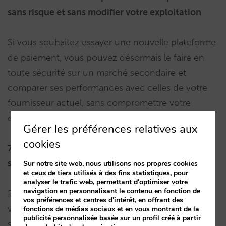
sans risque et sans modifier votre exploitation
Si vous souhaitez essayer une nouvelle plateforme
de paiement, vous pouvez désormais le faire en
toute sécurité sur un marché secondaire et
comparer ses performances avec celles de votre
fournisseur actuel, sans compromettre votre
exploitation principale.
Gérer les préférences relatives aux
cookies
7. Optimisation de la conversion sur les marchés
sans PSD2
Sur notre site web, nous utilisons nos propres cookies
et ceux de tiers utilisés à des fins statistiques, pour
analyser le trafic web, permettant d'optimiser votre
navigation en personnalisant le contenu en fonction de
Pour les hôtels fortement dépendants de clients
vos préférences et centres d'intérêt, en offrant des
venant de pays où la réglementation PSD2 ne
fonctions de médias sociaux et en vous montrant de la
publicité personnalisée basée sur un profil créé à partir
s’applique pas (comme les États-Unis, le Canada,