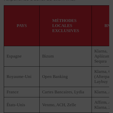
MÉTHODES
PAYS
LOCALES
BNP
EXCLUSIVES
Klarna,
Espagne
Bizum
Aplázame
Sequra
Klarna, C
Royaume-Uni
Open Banking
(Afterpay)
Laybuy
France
Cartes Bancaires, Lydia
Klarna, A
Affirm, Af
États-Unis
Venmo, ACH, Zelle
Klarna, Zi