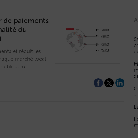
r de paiements
A
alité du
i
S
c
ents et réduit les
d
chaque marché local
M
 utilisateur. …
m
d
C
a
L
L
r