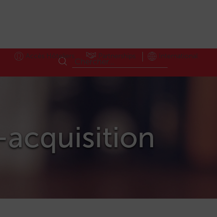
Accès Hôteliers
Partnerships
International
i-acquisition