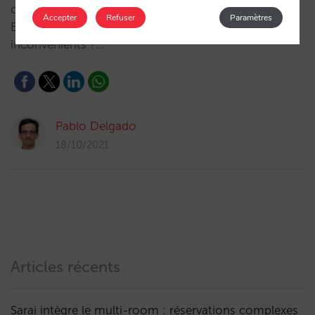
coexiste-t-il avec les autres programmes de
Accepter
Refuser
Paramètres
Booking.com ? Quels sont ses avantages et ses
inconvénients ?…
Pablo Delgado
18/10/2021
Articles récents
Sarai intègre le multi-room : réservations complexes