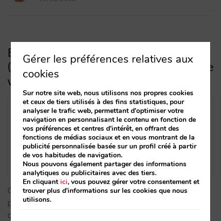
Booking Network Sponsored Ads
Gérer les préférences relatives aux
(auparavant “Native Ads”): tout ce que
cookies
vous devez savoir
Sur notre site web, nous utilisons nos propres cookies
et ceux de tiers utilisés à des fins statistiques, pour
analyser le trafic web, permettant d'optimiser votre
navigation en personnalisant le contenu en fonction de
vos préférences et centres d'intérêt, en offrant des
fonctions de médias sociaux et en vous montrant de la
publicité personnalisée basée sur un profil créé à partir
de vos habitudes de navigation.
Nous pouvons également partager des informations
analytiques ou publicitaires avec des tiers.
En cliquant
ici
, vous pouvez gérer votre consentement et
Ce nouveau programme de Booking.com vous
trouver plus d'informations sur les cookies que nous
utilisons.
permet d’être compétitif dans les recherches par
destination. Combien coûte-t-il ? Comment