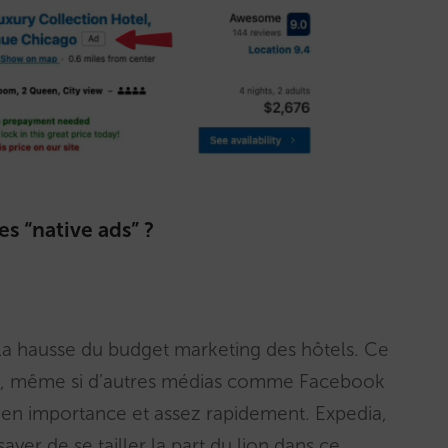
s “native ads” ?
de la hausse du budget marketing des hôtels. Ce
gle, même si d’autres médias comme Facebook
n importance et assez rapidement. Expedia,
ayer de se tailler la part du lion dans ce