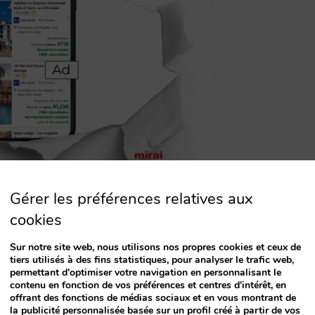
Gérer les préférences relatives aux
Booking.com ?
cookies
 hôtels d’enchérir en CPC pour renforcer leur
Sur notre site web, nous utilisons nos propres cookies et ceux de
ons. Le gagnant de l’enchère peut accéder
tiers utilisés à des fins statistiques, pour analyser le trafic web,
permettant d'optimiser votre navigation en personnalisant le
a première page des résultats (mais pas sur les
contenu en fonction de vos préférences et centres d'intérêt, en
offrant des fonctions de médias sociaux et en vous montrant de
’une étiquette [ Ad ] différente de l’étiquette
la publicité personnalisée basée sur un profil créé à partir de vos