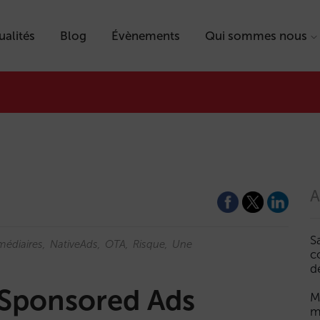
ualités
Blog
Évènements
Qui sommes nous
A
S
médiaires
NativeAds
OTA
Risque
Une
c
d
Sponsored Ads
M
m