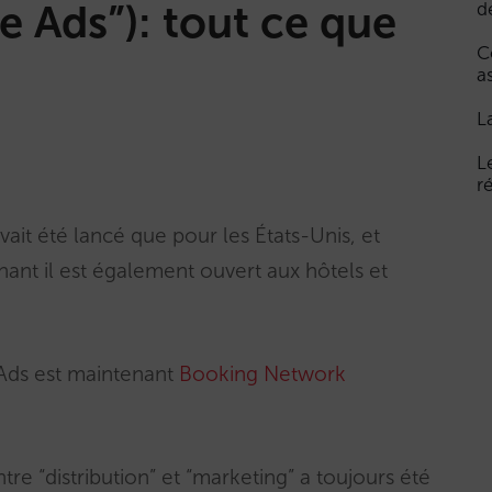
e Ads”): tout ce que
d
C
a
L
L
r
avait été lancé que pour les États-Unis, et
ant il est également ouvert aux hôtels et
 Ads est maintenant
Booking Network
re “distribution” et “marketing” a toujours été