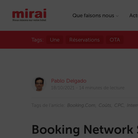
Que faisons nous
Act
Tags:
Une
Réservations
OTA
Pablo Delgado
18/10/2021
14 minutes de lecture
Tags de l'article:
Booking.com
Coûts
CPC
Inter
Booking Network 