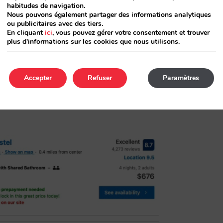
habitudes de navigation.
 aux programmes de promotion [ Promoted ].
Nous pouvons également partager des informations analytiques
ou publicitaires avec des tiers.
En cliquant
ici
, vous pouvez gérer votre consentement et trouver
 qui permettent aux hôtels de choisir entre
plus d'informations sur les cookies que nous utilisons.
f” ou lien désactivé) ou de rester sur Expedia
 des “native ads” resteront toujours sur
Accepter
Refuser
Paramètres
ermettant de créer un lien vers les sites Web