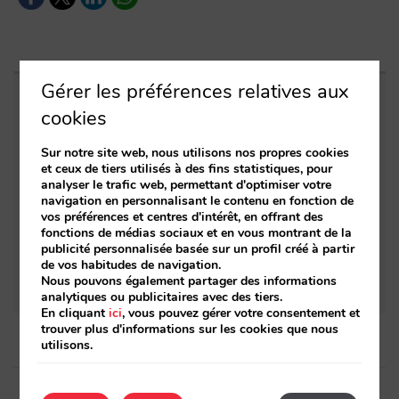
Gérer les préférences relatives aux
Entrées apparentées
cookies
Sur notre site web, nous utilisons nos propres cookies
Depuis les stands : tout est prêt pour 2026
et ceux de tiers utilisés à des fins statistiques, pour
analyser le trafic web, permettant d'optimiser votre
Ce que nous avons fait en 2024 qui peut
navigation en personnalisant le contenu en fonction de
améliorer votre quotidien
vos préférences et centres d'intérêt, en offrant des
fonctions de médias sociaux et en vous montrant de la
publicité personnalisée basée sur un profil créé à partir
2022 : voici quelles ont été nos nouveautés
de vos habitudes de navigation.
chez Mirai
Nous pouvons également partager des informations
analytiques ou publicitaires avec des tiers.
En cliquant
ici
, vous pouvez gérer votre consentement et
trouver plus d'informations sur les cookies que nous
utilisons.
Post