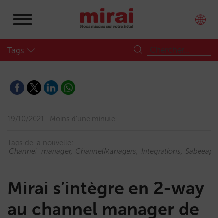
Tags
19/10/2021
Moins d'une minute
Tags de la nouvelle:
Channel_manager
ChannelManagers
Integrations
Sabeeapp
Mirai s’intègre en 2-way
au channel manager de