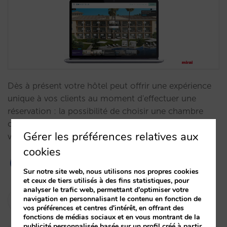
Dès à présent votre hôtel peut offrir une expérience
unique à vos clients au moment d'effectuer une
réservation : la possibilité de choisir une chambre
concrète, vu du ciel, sur un environnement 3D de
Gérer les préférences relatives aux
votre bâtiment. …
cookies
Sur notre site web, nous utilisons nos propres cookies
et ceux de tiers utilisés à des fins statistiques, pour
analyser le trafic web, permettant d'optimiser votre
Isabel Rey
navigation en personnalisant le contenu en fonction de
vos préférences et centres d'intérêt, en offrant des
25/10/2023
fonctions de médias sociaux et en vous montrant de la
publicité personnalisée basée sur un profil créé à partir