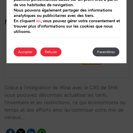
de vos habitudes de navigation.
Nous pouvons également partager des informations
analytiques ou publicitaires avec des tiers.
Mirai s’intègre 2-way au CRS de SHR
En cliquant
ici
, vous pouvez gérer votre consentement et
trouver plus d'informations sur les cookies que nous
utilisons.
Accepter
Refuser
Paramètres
Grâce à l'intégration de Mirai avec le CRS de SHR,
vous poouvez désormais actualiser les tarifs,
l'inventaire et les restrictions, ce qui économisera du
temps et des efforts ainsi qu'optimiser votre mix de
canaux.…