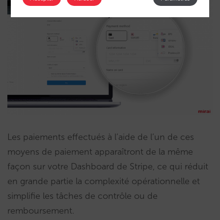
Les paiements effectués à l’aide de l’un de ces
moyens de paiement apparaîtront de la même
façon sur votre Dashboard de Stripe, ce qui réduit
en grande partie la complexité opérationnelle et
simplifie les tâches de contrôle ou de
remboursement.