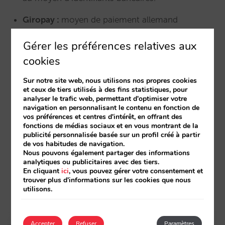
Giropay :
moyen de paiement allemand
approprié aux modèles économiques qui
Gérer les préférences relatives aux
requièrent une garantie des fonds qui résultent
cookies
d’une transaction.
Sur notre site web, nous utilisons nos propres cookies
Multibanco :
réseau qui intègre les distributeurs
et ceux de tiers utilisés à des fins statistiques, pour
automatiques des banques au Portugal, ce qui
analyser le trafic web, permettant d'optimiser votre
navigation en personnalisant le contenu en fonction de
permet aux clients de payer au moyen de leur
vos préférences et centres d'intérêt, en offrant des
distributeur automatique ou de la banque en
fonctions de médias sociaux et en vous montrant de la
publicité personnalisée basée sur un profil créé à partir
ligne.
de vos habitudes de navigation.
Nous pouvons également partager des informations
Przelewy24 :
moyen de paiement polonais qui
analytiques ou publicitaires avec des tiers.
En cliquant
ici
, vous pouvez gérer votre consentement et
facilite le transfert de fonds entre les entreprises
trouver plus d'informations sur les cookies que nous
utilisons.
et les banques polonaises les plus importantes.
Accepter
Refuser
Paramètres