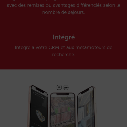
avec des remises ou avantages différenciés selon le
nombre de séjours.
Intégré
Intégré à votre CRM et aux métamoteurs de
recherche.