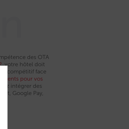
on
 compétence des OTA
2
, votre hôtel doit
r compétitif face
aiements pour vos
rrez intégrer des
chat, Google Pay,