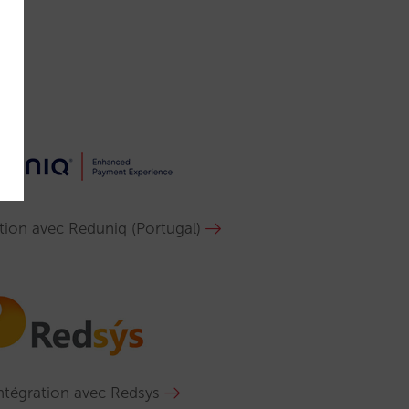
tion avec Reduniq (Portugal)
ntégration avec Redsys