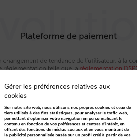
voluti
Plateforme de paiement
un changement de tendance de l’utilisateur, à la
e réglementation telle que la
réglementation DSP
vel écosystème des moyens de paiement pour reste
ous aidons à
choisir le meilleur processeur de p
Gérer les préférences relatives aux
. À travers un grand nombre d’entre eux, vous pou
cookies
nt alternatives, telles que Paypal, Apple Pay, We
Sofort, IDEAL ou Klarna, entre autres.
Sur notre site web, nous utilisons nos propres cookies et ceux de
tiers utilisés à des fins statistiques, pour analyser le trafic web,
permettant d'optimiser votre navigation en personnalisant le
contenu en fonction de vos préférences et centres d'intérêt, en
offrant des fonctions de médias sociaux et en vous montrant de
la publicité personnalisée basée sur un profil créé à partir de vos