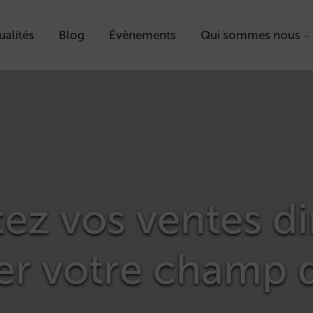
ualités
Blog
Évènements
Qui sommes nous
z vos ventes di
er votre champ 