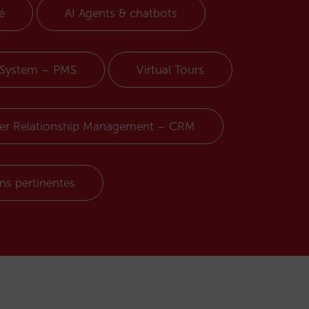
é
AI Agents & chatbots
 System – PMS
Virtual Tours
r Relationship Management – CRM
ons pertinentes