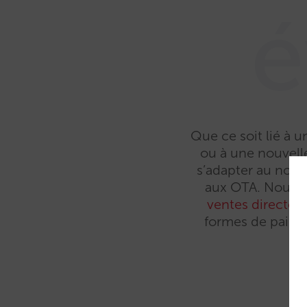
é
Que ce soit lié à 
ou à une nouvell
s’adapter au nou
aux OTA. Nous v
ventes directes
formes de paieme