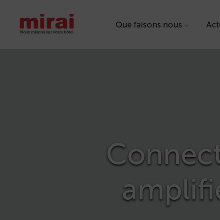
Que faisons nous
Act
Connecte
amplifi