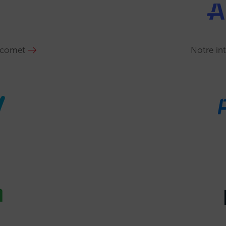
ycomet
Notre in