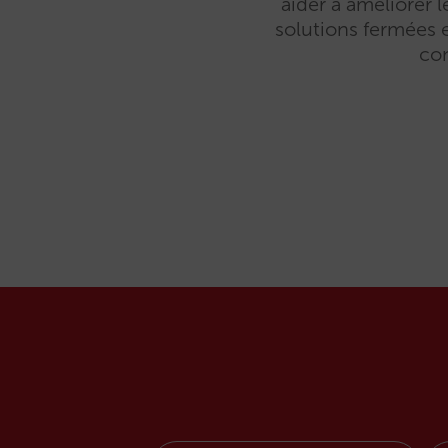
aider à améliorer 
solutions fermées e
con