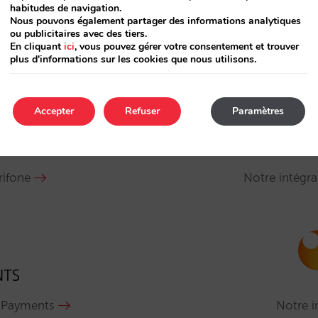
habitudes de navigation.
Nous pouvons également partager des informations analytiques
ou publicitaires avec des tiers.
En cliquant
ici
, vous pouvez gérer votre consentement et trouver
Notre intégration avec Stripe
plus d'informations sur les cookies que nous utilisons.
Accepter
Refuser
Paramètres
rifone
Notre intégra
n Payments
Notre i