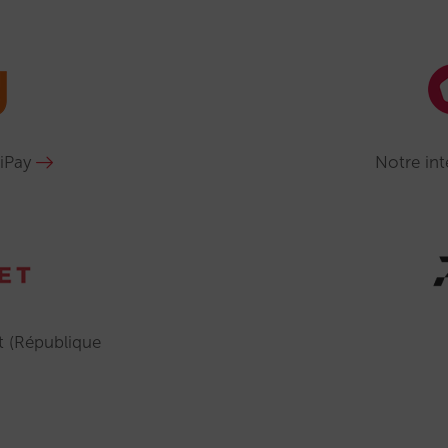
iPay
Notre in
t (République