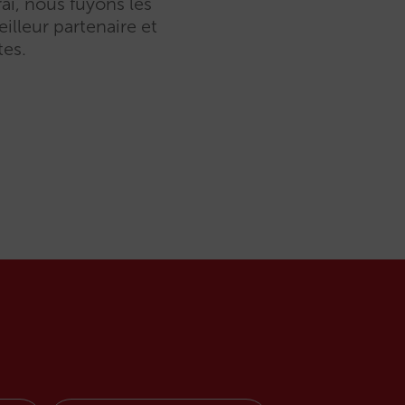
ai, nous fuyons les
illeur partenaire et
tes.