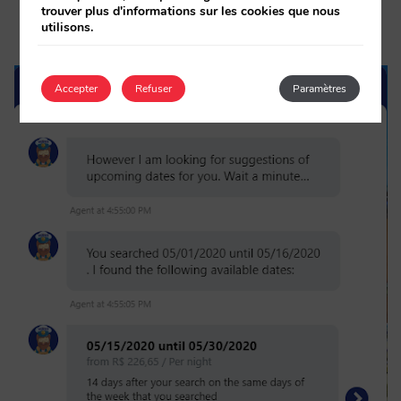
le chatbot forme une “liste d’attente” avec des
trouver plus d'informations sur les cookies que nous
contacts qualifiés à utiliser en cas d’annulation.
utilisons.
Accepter
Refuser
Paramètres