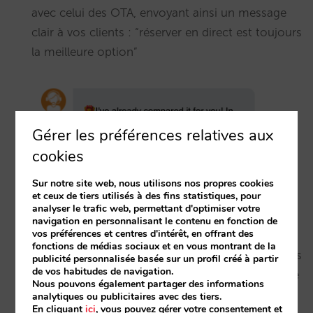
avec celui des OTA, envoyant ainsi un message
clair à vos clients : “réserver en direct est toujours
la meilleure option”
Gérer les préférences relatives aux
cookies
Sur notre site web, nous utilisons nos propres cookies
et ceux de tiers utilisés à des fins statistiques, pour
analyser le trafic web, permettant d'optimiser votre
navigation en personnalisant le contenu en fonction de
vos préférences et centres d'intérêt, en offrant des
fonctions de médias sociaux et en vous montrant de la
Il propose des dates alternatives lorsque les dates
publicité personnalisée basée sur un profil créé à partir
de vos habitudes de navigation.
sélectionnées ne sont pas disponibles. Et lorsque
Nous pouvons également partager des informations
le client n’a pas la possibilité de changer de date,
analytiques ou publicitaires avec des tiers.
En cliquant
ici
, vous pouvez gérer votre consentement et