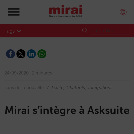
Tags
24/09/2020
2 minutes
Tags de la nouvelle:
Asksuite
Chatbots
Integrations
Mirai s’intègre à Asksuite