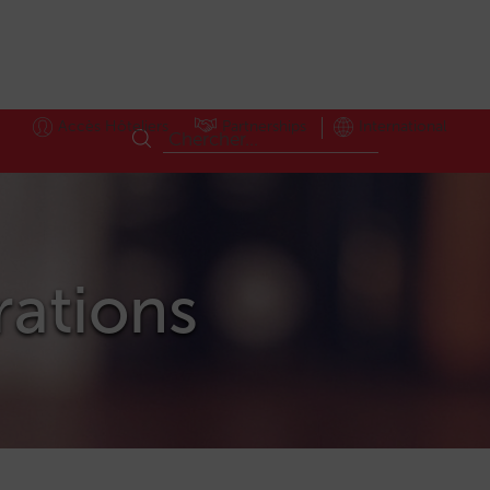
Accès Hôteliers
Partnerships
International
grations