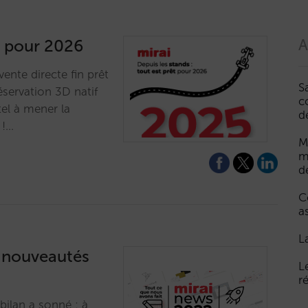
êt pour 2026
A
nte directe fin prêt
S
éservation 3D natif
c
el à mener la
d
 !…
M
m
d
C
a
L
s nouveautés
L
r
 bilan a sonné : à