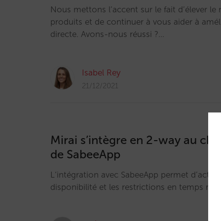
Nous mettons l’accent sur le fait d’élever le
produits et de continuer à vous aider à amél
directe. Avons-nous réussi ?…
Isabel Rey
21/12/2021
Mirai s’intègre en 2-way au ch
de SabeeApp
L‘intégration avec SabeeApp permet d’actualise
disponibilité et les restrictions en temps réel