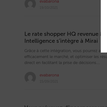
evabarona
19/10/2021
Le rate shopper HQ revenue M
Intelligence s’intègre à Mirai
Grâce à cette intégration, vous pourrez anal
efficacement le marché, et optimiser les résu
direct en facilitant la prise de décisions.…
evabarona
15/09/2021