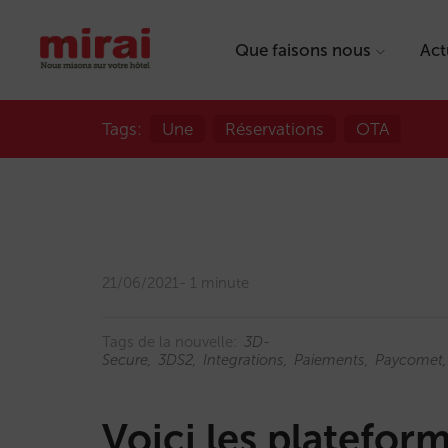
Que faisons nous
Act
Tags:
Une
Réservations
OTA
21/06/2021
1 minute
Tags de la nouvelle:
3D-
Secure
3DS2
Integrations
Paiements
Paycomet
Voici les platefo