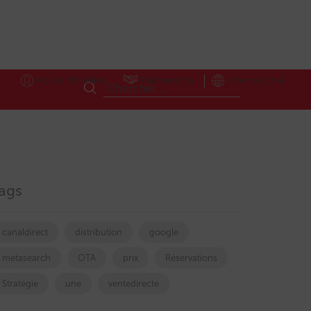
Accès Hôteliers
Partnerships
International
ags
canaldirect
distribution
google
metasearch
OTA
prix
Réservations
Stratégie
une
ventedirecte