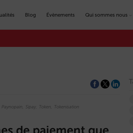
ualités
Blog
Évènements
Qui sommes nous
T
Paynopain
Sipay
Token
Tokenisation
rmes de paiement que