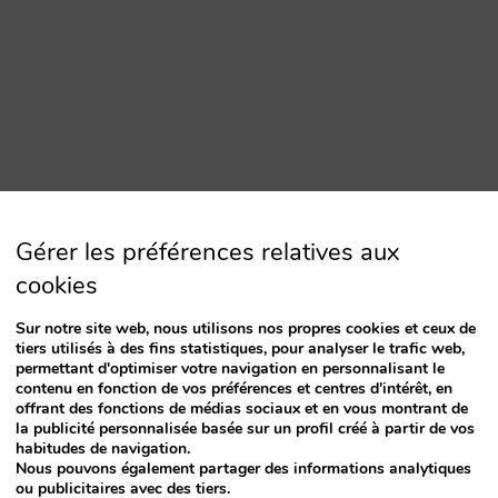
ntégration avec Redsys pour pouvoir, petit à
Gérer les préférences relatives aux
ette plateforme de paiement. Nous avons inclus la
cookies
que la pré-autorisation et la tokenisation des
Sur notre site web, nous utilisons nos propres cookies et ceux de
tiers utilisés à des fins statistiques, pour analyser le trafic web,
permettant d'optimiser votre navigation en personnalisant le
contenu en fonction de vos préférences et centres d'intérêt, en
 de proposer le paiement en Bitcoins et autres
offrant des fonctions de médias sociaux et en vous montrant de
la publicité personnalisée basée sur un profil créé à partir de vos
habitudes de navigation.
Nous pouvons également partager des informations analytiques
ou publicitaires avec des tiers.