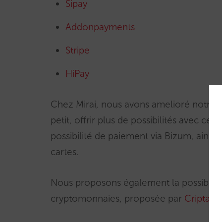
Sipay
Addonpayments
Stripe
HiPay
Chez Mirai, nous avons amelioré notre i
petit, offrir plus de possibilités avec c
possibilité de paiement via Bizum, ainsi 
cartes.
Nous proposons également la possibilité
cryptomonnaies, proposée par
Criptan
.