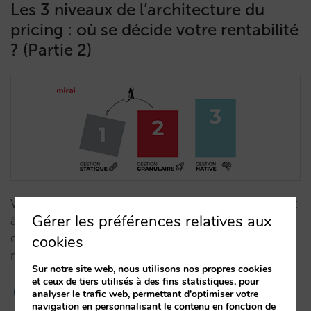
Les 3 niveaux de l’architecture du
pricing : où se décide votre rentabilité
? (Partie 2)
Votre technologie limite-t-elle votre GOP ? Apprenez
Gérer les préférences relatives aux
à utiliser l'arbitrage de marges et les suppléments
dynamiques pour surmonter la rigidité des OTA et
cookies
maximiser votre rentabilité nette.…
Sur notre site web, nous utilisons nos propres cookies
et ceux de tiers utilisés à des fins statistiques, pour
analyser le trafic web, permettant d'optimiser votre
navigation en personnalisant le contenu en fonction de