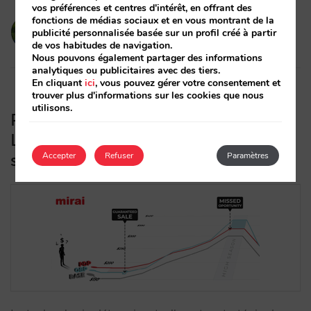
vos préférences et centres d'intérêt, en offrant des
fonctions de médias sociaux et en vous montrant de la
victorcabrera
publicité personnalisée basée sur un profil créé à partir
19/02/2026
de vos habitudes de navigation.
Nous pouvons également partager des informations
analytiques ou publicitaires avec des tiers.
En cliquant
ici
, vous pouvez gérer votre consentement et
trouver plus d'informations sur les cookies que nous
utilisons.
Prix par jour ou par occupation ?
L’impact de la connectivité sur votre
stratégie de revenus (Partie 1)
Accepter
Refuser
Paramètres