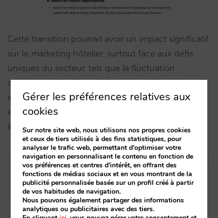
Cette transition pourrait avoir un impact significatif
sur le marketing hôtelier, surtout face aux défis
uniques du secteur, tels que la fluctuation
constante de la disponibilité, des tarifs et des
Gérer les préférences relatives aux
inventaires (ARI). À ce jour, l’IA ne montre que des
cookies
estimations de prix, mais cela va changer au fur et
à mesure.
Sur notre site web, nous utilisons nos propres cookies
et ceux de tiers utilisés à des fins statistiques, pour
analyser le trafic web, permettant d'optimiser votre
navigation en personnalisant le contenu en fonction de
vos préférences et centres d'intérêt, en offrant des
fonctions de médias sociaux et en vous montrant de la
publicité personnalisée basée sur un profil créé à partir
de vos habitudes de navigation.
Nous pouvons également partager des informations
analytiques ou publicitaires avec des tiers.
En cliquant
ici
, vous pouvez gérer votre consentement et