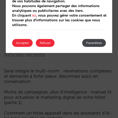
de vos habitudes de navigation.
Pablo Delgado
Nous pouvons également partager des informations
16/01/2025
analytiques ou publicitaires avec des tiers.
En cliquant
ici
, vous pouvez gérer votre consentement et
trouver plus d'informations sur les cookies que nous
utilisons.
Accepter
Refuser
Paramètres
Articles récents
Sarai intègre le multi-room : réservations complexes
et demande à forte valeur, désormais aussi en
conversation
Moins de campagnes, plus d’intelligence : manuel IA
pour actualiser le marketing digital de votre hôtel
(partie 1)
Comment un hôtel apparaît dans les assistants d’IA :