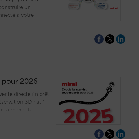
construire un
nnecté à votre
êt pour 2026
nte directe fin prêt
éservation 3D natif
el à mener la
 !…