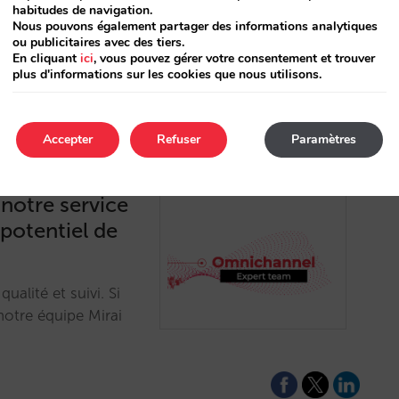
habitudes de navigation.
haque réservation de
Nous pouvons également partager des informations analytiques
OTA.…
ou publicitaires avec des tiers.
En cliquant
ici
, vous pouvez gérer votre consentement et trouver
plus d'informations sur les cookies que nous utilisons.
Accepter
Refuser
Paramètres
notre service
 potentiel de
alité et suivi. Si
otre équipe Mirai