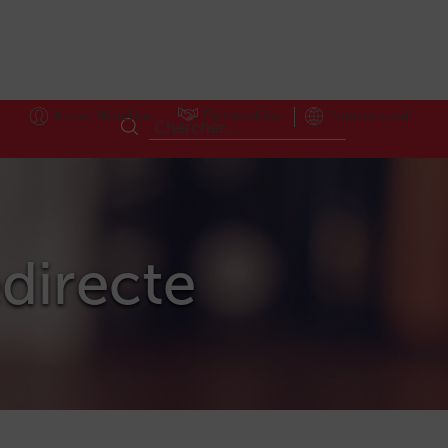
Accès Hôteliers
Partnerships
International
edirecte