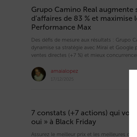
Grupo Camino Real augmente s
d’affaires de 83 % et maximise 
Performance Max
Des défis de mesure aux résultats : Grupo 
dynamise sa stratégie avec Mirai et Google
ventes directes (+7 %) et mieux concurrence
amaialopez
17/12/2025
7 constats (+7 actions) qui vous
oui » à Black Friday
Assurez le meilleur prix et les meilleures con