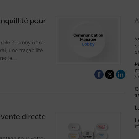
nquillité pour
A
S
rôle ? Lobby offre
c
rai, une traçabilité
d
recte.…
M
m
d
C
a
L
 vente directe
L
r
vantage pour votre