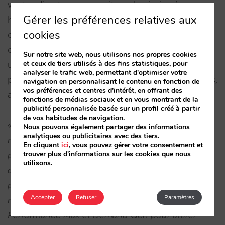
ventes directes sur son site web, ainsi qu’une
Gérer les préférences relatives aux
hausse de 9,9 % des ventes sur l’ensemble de ses
cookies
canaux, incluant son moteur de réservation et son
centre d’appels. Ces croissances ont conduit à
Sur notre site web, nous utilisons nos propres cookies
et ceux de tiers utilisés à des fins statistiques, pour
une augmentation de 83 % du chiffre d’affaires
analyser le trafic web, permettant d'optimiser votre
provenant des ventes rapportées dans Google Ads,
navigation en personnalisant le contenu en fonction de
vos préférences et centres d'intérêt, en offrant des
ainsi qu’à un ROAS total multiplié par 9.
fonctions de médias sociaux et en vous montrant de la
publicité personnalisée basée sur un profil créé à partir
de vos habitudes de navigation.
« Chez Google, nous sommes fiers d’être le
Nous pouvons également partager des informations
analytiques ou publicitaires avec des tiers.
moteur qui, avec des partenaires comme Mirai,
En cliquant
ici
, vous pouvez gérer votre consentement et
trouver plus d'informations sur les cookies que nous
propulse Camino Real vers de nouveaux horizons
utilisons.
de succès. Nous avons exécuté une stratégie
parfaitement orchestrée, allant de campagnes de
Accepter
Refuser
Paramètres
recherche structurées à l’utilisation de
Performance Max et Demand Gen pour attirer