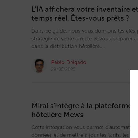
L’IA affichera votre inventaire et
temps réel. Êtes-vous prêts ?
Dans ce guide, nous vous donnons les clés 
stratégie de vente directe et vous préparer à 
dans la distribution hôtelière.…
Pablo Delgado
29/05/2025
Mirai s’intègre à la plateforme 
hôtelière Mews
Cette intégration vous permet d'automatiser 
données et de mettre à jour les tarifs, les res