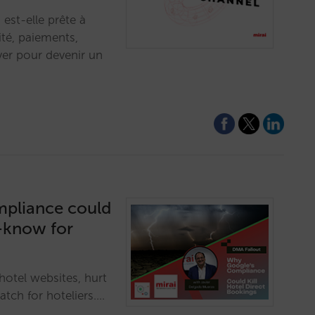
 est-elle prête à
ité, paiements,
ver pour devenir un
mpliance could
t-know for
otel websites, hurt
tch for hoteliers.…