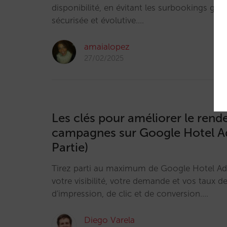
disponibilité, en évitant les surbookings gr
sécurisée et évolutive.…
amaialopez
27/02/2025
Les clés pour améliorer le ren
campagnes sur Google Hotel A
Partie)
Tirez parti au maximum de Google Hotel A
votre visibilité, votre demande et vos taux de
d'impression, de clic et de conversion.…
Diego Varela