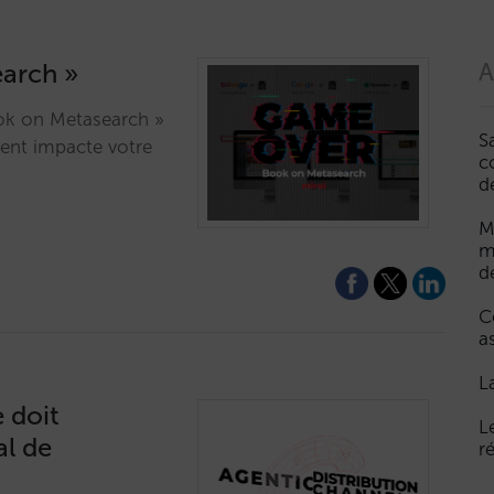
earch »
A
ok on Metasearch »
S
ent impacte votre
c
d
M
m
d
C
a
L
 doit
L
al de
r