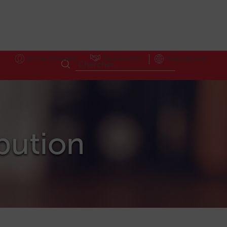
Accès Hôteliers
Partnerships
International
ibution