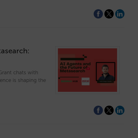
tasearch:
Grant chats with
gence is shaping the