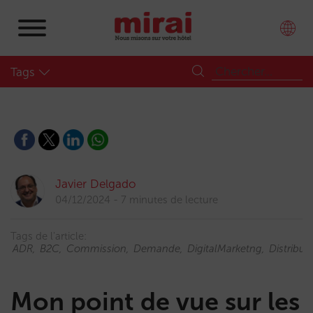
Tags
Javier Delgado
04/12/2024
7 minutes de lecture
Tags de l'article:
ADR
B2C
Commission
Demande
DigitalMarketng
Distribut
Mon point de vue sur les