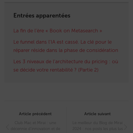
Entrées apparentées
La fin de l’ère « Book on Metasearch »
Le funnel dans l’IA est cassé. La clé pour le
réparer réside dans la phase de considération
Les 3 niveaux de l’architecture du pricing : où
se décide votre rentabilité ? (Partie 2)
Post
navigation
Article précédent
Article suivant
Club Mac et Mirai : une
Le meilleur du Blog de Mirai
décennie d’innovation et de
2024 : nos posts les plus lus