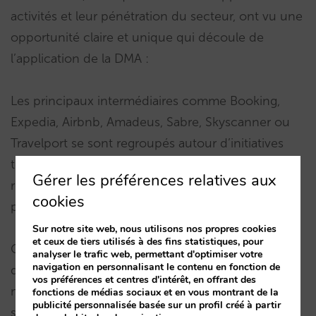
activités et leur pénétration du secteur, ont vu une
opportunité claire et unique qui découle de
l’application de la DMA :
Les principaux intermédiaires comme Booking,
Expedia, Airbnb, Amadeus, Sabre, Skyscanner ou
Travelport se sont regroupés autour d’initiatives
telles que
EU-travel-tech
pour faire pression et
Gérer les préférences relatives aux
récupérer ce qu’ils estiment être leur « terrain
cookies
perdu » face à Google.
Sur notre site web, nous utilisons nos propres cookies
et ceux de tiers utilisés à des fins statistiques, pour
Google est une plateforme de premier plan qui a
analyser le trafic web, permettant d'optimiser votre
navigation en personnalisant le contenu en fonction de
développé, au fil de décennies d’investissements
vos préférences et centres d'intérêt, en offrant des
massifs et d’innovation, différentes solutions et
fonctions de médias sociaux et en vous montrant de la
publicité personnalisée basée sur un profil créé à partir
sous-plateformes (Google Maps, Google Hotel