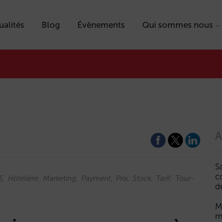
ualités
Blog
Évènements
Qui sommes nous
A
S
c
S
Hôtelière
Marketing
Payment
Prix
Stock
Tarif
Tour-
d
M
m