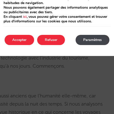
habitudes de navigation.
Nous pouvons également partager des informations analytiques
ou publicitaires avec des tiers.
En cliquant
ici
, vous pouvez gérer votre consentement et trouver
plus d'informations sur les cookies que nous utilisons.
Accepter
Refuser
Paramètres
u recul et analyser, d’un point de vue
la technologie avec l’industrie du tourisme,
jusqu’à nos jours. Commençons.
t aussi anciens que l’humanité elle-même, car
ité depuis la nuit des temps. Si nous analysons
ue historique en ce qui concerne les voyages