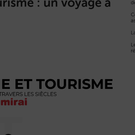
urisme : un voyage à
d
C
a
L
L
r