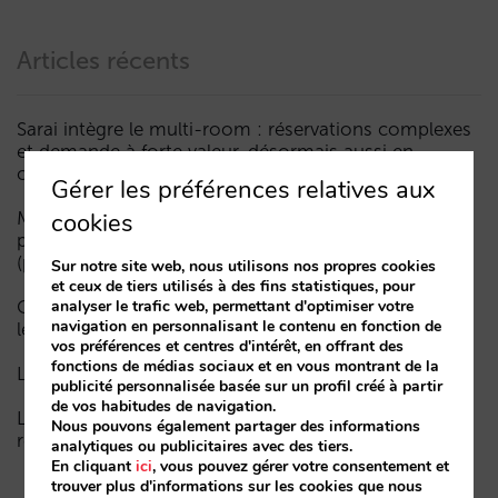
Articles récents
Sarai intègre le multi-room : réservations complexes
et demande à forte valeur, désormais aussi en
conversation
Gérer les préférences relatives aux
Moins de campagnes, plus d’intelligence : manuel IA
cookies
pour actualiser le marketing digital de votre hôtel
(partie 1)
Sur notre site web, nous utilisons nos propres cookies
et ceux de tiers utilisés à des fins statistiques, pour
Comment un hôtel apparaît dans les assistants d’IA :
analyser le trafic web, permettant d'optimiser votre
navigation en personnalisant le contenu en fonction de
les trois couches de visibilité
vos préférences et centres d'intérêt, en offrant des
fonctions de médias sociaux et en vous montrant de la
La fin de l’ère « Book on Metasearch »
publicité personnalisée basée sur un profil créé à partir
de vos habitudes de navigation.
Le funnel dans l’IA est cassé. La clé pour le réparer
Nous pouvons également partager des informations
réside dans la phase de considération
analytiques ou publicitaires avec des tiers.
En cliquant
ici
, vous pouvez gérer votre consentement et
trouver plus d'informations sur les cookies que nous