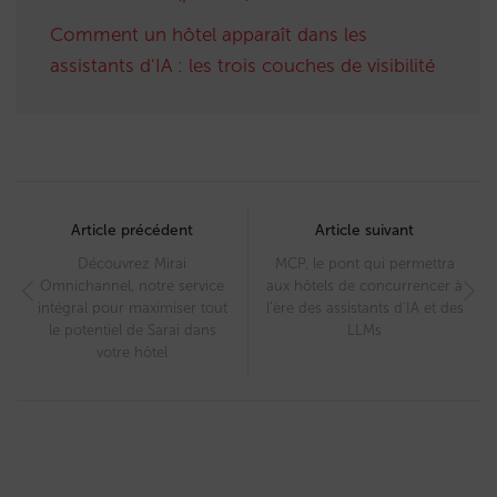
Comment un hôtel apparaît dans les
assistants d’IA : les trois couches de visibilité
Post
navigation
Article précédent
Article suivant
Découvrez Mirai
MCP, le pont qui permettra
Omnichannel, notre service
aux hôtels de concurrencer à
intégral pour maximiser tout
l’ère des assistants d’IA et des
le potentiel de Sarai dans
LLMs
votre hôtel