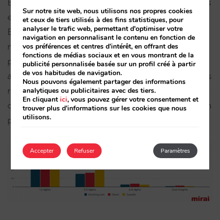
En Loisirs, l’écart est majeur : 20 % des réservations
Sur notre site web, nous utilisons nos propres cookies
en direct sont de 6 nuits ou plus, alors que sur
et ceux de tiers utilisés à des fins statistiques, pour
analyser le trafic web, permettant d'optimiser votre
Booking et Expedia on n’atteint même pas la
navigation en personnalisant le contenu en fonction de
moitié de ce niveau.
Corrélation clé
: le direct
vos préférences et centres d'intérêt, en offrant des
fonctions de médias sociaux et en vous montrant de la
pré‑vend mieux l’été et annule moins ; ici, il
publicité personnalisée basée sur un profil créé à partir
de vos habitudes de navigation.
allonge aussi la durée, ce qui en fait le canal le plus
Nous pouvons également partager des informations
rentable pour le segment loisirs. En LATAM, on
analytiques ou publicitaires avec des tiers.
En cliquant
ici
, vous pouvez gérer votre consentement et
observe généralement des séjours plus longs et un
trouver plus d'informations sur les cookies que nous
utilisons.
peu plus d’équilibre entre canaux.
Accepter
Refuser
Paramètres