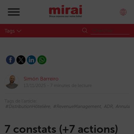
Tags
Simón Barreiro
13/11/2025
7 minutes de lecture
Tags de l'article:
#DistributionHôtelière
#RevenueManagement
ADR
Annulati
7 constats (+7 actions)