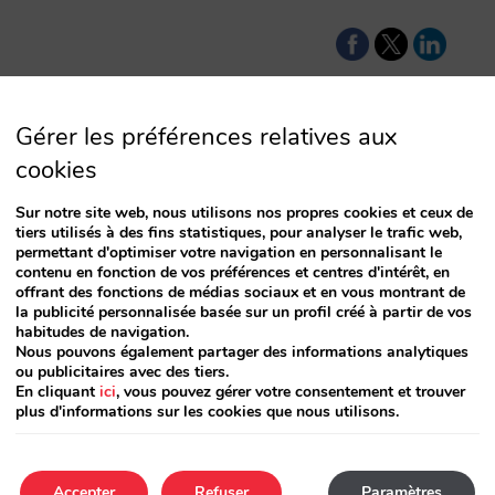
Gérer les préférences relatives aux
cookies
participer au nouveau programme
 Booking.com ?
Sur notre site web, nous utilisons nos propres cookies et ceux de
tiers utilisés à des fins statistiques, pour analyser le trafic web,
permettant d'optimiser votre navigation en personnalisant le
gramme « Early Benefit Payment », en guise de
contenu en fonction de vos préférences et centres d'intérêt, en
king.com a lancé début Janvier, son programme
offrant des fonctions de médias sociaux et en vous montrant de
eux mouvements de Booking en moins d’un mois qui
la publicité personnalisée basée sur un profil créé à partir de vos
habitudes de navigation.
ur les ventes directes des hôteliers. L’email reçu…
Nous pouvons également partager des informations analytiques
ou publicitaires avec des tiers.
En cliquant
ici
, vous pouvez gérer votre consentement et trouver
plus d'informations sur les cookies que nous utilisons.
Accepter
Refuser
Paramètres