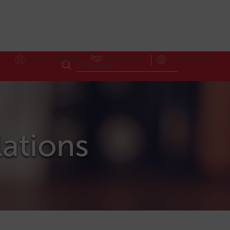
Accès Hôteliers
Partnerships
International
lations