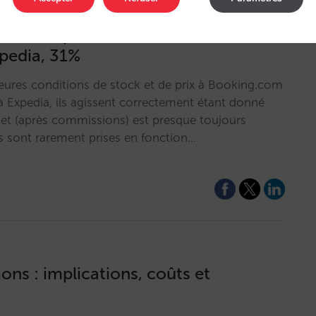
04% supérieures à celles réalisées
xpedia, 31%
ures conditions de stock et de prix à Booking.com
’à Expedia, ils agissent correctement étant donné
 net (après commissions) est presque toujours
s sont rarement prises en fonction…
ns : implications, coûts et