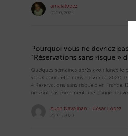
amaialopez
01/10/2024
Pourquoi vous ne devriez pas 
“Réservations sans risque » de
Quelques semaines après avoir lancé le pro
vœux pour cette nouvelle année 2020, Boo
« Réservations sans risque » en France. D
ne sont pas forcément une bonne nouvelle po
Aude Naveilhan - César López
22/01/2020