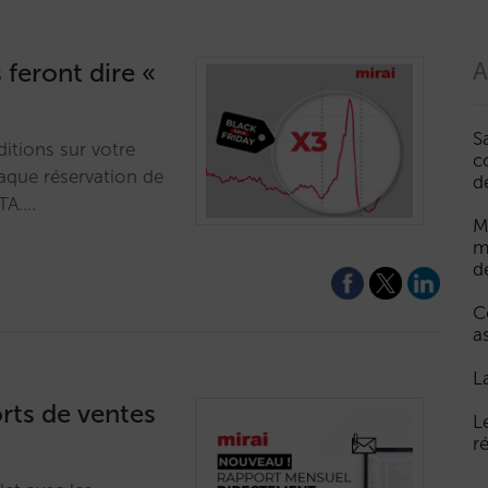
 feront dire «
A
S
ditions sur votre
c
haque réservation de
d
OTA.…
M
m
d
C
a
L
ts de ventes
L
r