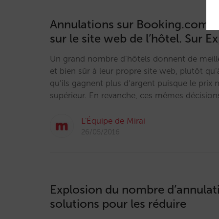
Annulations sur Booking.com : 1
sur le site web de l’hôtel. Sur E
Un grand nombre d’hôtels donnent de meille
et bien sûr à leur propre site web, plutôt qu
qu’ils gagnent plus d‘argent puisque le prix
supérieur. En revanche, ces mêmes décision
L'Équipe de Mirai
26/05/2016
Explosion du nombre d’annulatio
solutions pour les réduire