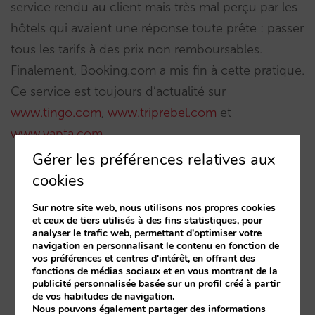
service rendu au client mais très mal perçu par les
hôtels qui avaient une réponse toute prête : passer
tous les tarifs à des prix non remboursables.
Finalement, Booking.com a mis fin à cette pratique.
Ce service est toujours d’actualité sur
www.tingo.com
,
www.triprebel.com
et
www.yapta.com
Gérer les préférences relatives aux
cookies
Sur notre site web, nous utilisons nos propres cookies
et ceux de tiers utilisés à des fins statistiques, pour
analyser le trafic web, permettant d'optimiser votre
navigation en personnalisant le contenu en fonction de
vos préférences et centres d'intérêt, en offrant des
fonctions de médias sociaux et en vous montrant de la
publicité personnalisée basée sur un profil créé à partir
de vos habitudes de navigation.
Nous pouvons également partager des informations