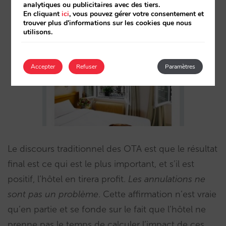
analytiques ou publicitaires avec des tiers.
En cliquant
ici
, vous pouvez gérer votre consentement et
trouver plus d'informations sur les cookies que nous
utilisons.
Accepter
Refuser
Paramètres
Le discours traditionnel des OTA est que le résultat
final est ce qui est le plus important, et s’il est
positif, l’hôtel en tirera profit.
Les annulations ne
sont pas un problème
. Cette affirmation n’est vraie
qu’en partie et se fonde sur le fait que l’hôtel ne
prenne pas le temps de calculer l’impact de ces