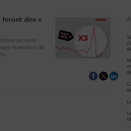
 feront dire «
A
S
ditions sur votre
c
haque réservation de
d
OTA.…
M
m
d
C
a
L
L
r