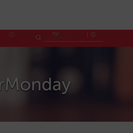
Accès Hôteliers
Partnerships
International
berMonday