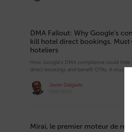
DMA Fallout: Why Google’s co
kill hotel direct bookings. Mus
hoteliers
How Google’s DMA compliance could hide h
direct bookings and benefit OTAs. A must-wa
Javier Delgado
23/07/2025
Mirai, le premier moteur de rés