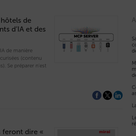
 hôtels de
A
nts d’IA et des
S
c
 IA de manière
d
écurisées (contenu
M
lus). Se préparer n'est
m
d
C
a
L
L
r
 feront dire «