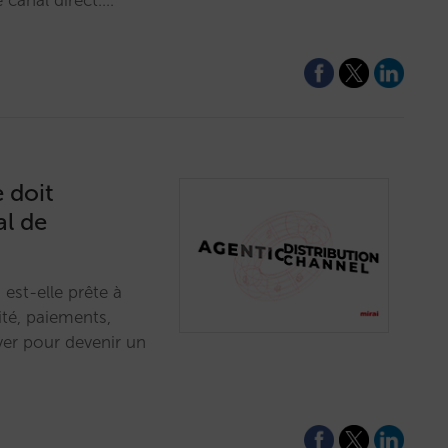
 canal direct.…
 doit
al de
 est-elle prête à
ité, paiements,
ver pour devenir un