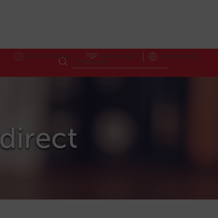
Accès Hôteliers
Partnerships
International
ldirect