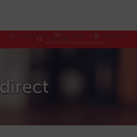
Accès Hôteliers
Partnerships
International
ldirect