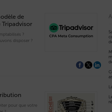
modèle de
A
 Tripadvisor
S
mptabilisés ?
c
uvons disposer ?
d
M
m
d
C
a
L
ribution
L
r
iter pour que votre
er ?…