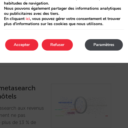
habitudes de navigation.
lle de trafic et de
Nous pouvons également partager des informations analytiques
s hôtels. Les
ou publicitaires avec des tiers.
on gratuits en sont
En cliquant
ici
, vous pouvez gérer votre consentement et trouver
plus d'informations sur les cookies que nous utilisons.
avec eux pour les
Accepter
Refuser
Paramètres
 metasearch
hôtels
asearch aux revenus
ment ne pas
 plus de 13 % de