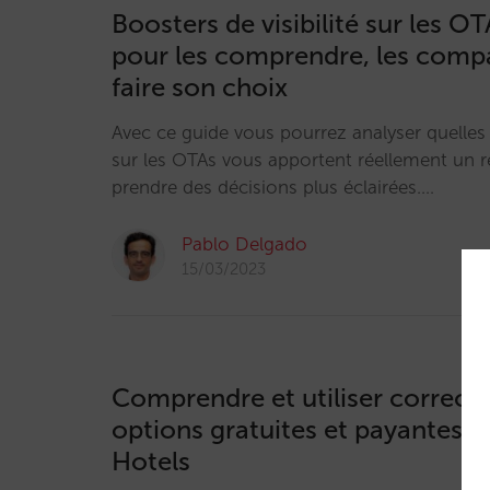
Boosters de visibilité sur les OT
pour les comprendre, les compa
faire son choix
Avec ce guide vous pourrez analyser quelles a
sur les OTAs vous apportent réellement un r
prendre des décisions plus éclairées.…
Pablo Delgado
15/03/2023
Comprendre et utiliser correct
options gratuites et payantes 
Hotels