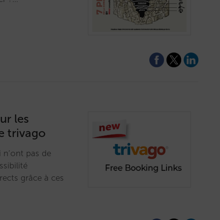
ur les
e trivago
 n’ont pas de
sibilité
irects grâce à ces