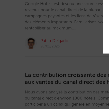
Google Hotels est devenu une source essentie
revenus pour le canal direct de la plupart de
campagnes payantes et les liens de réservati
des éléments importants. Familiarisez-vous 
rentabiliser au maximum.…
Pablo Delgado
28/02/2023
La contribution croissante des
aux ventes du canal direct des 
Nous avons analysé la contribution des met
du canal direct d'environ 1000 hôtels. Com
participer à un canal qui génère en moyenne