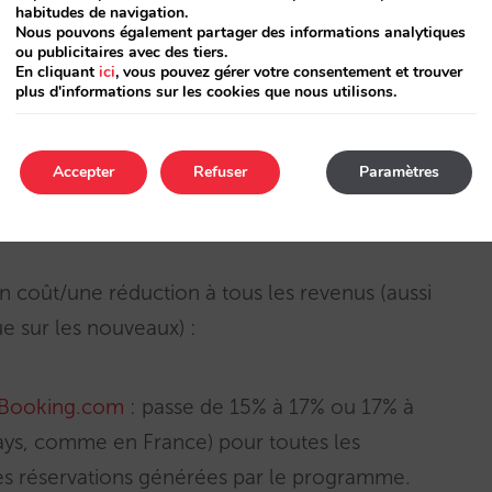
habitudes de navigation.
Nous pouvons également partager des informations analytiques
ou publicitaires avec des tiers.
 cela s’applique-t-il seulement aux
En cliquant
ici
, vous pouvez gérer votre consentement et trouver
plus d'informations sur les cookies que nous utilisons.
 revenus ?
ce critère qui implique un coût
Accepter
Refuser
Paramètres
n pour le client (absorbé également par
coût/une réduction à tous les revenus (aussi
ue sur les nouveaux) :
 Booking.com
: passe de 15% à 17% ou 17% à
pays, comme en France) pour toutes les
les réservations générées par le programme.