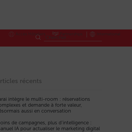
Accès Hôteliers
Partnerships
International
rticles récents
arai intègre le multi-room : réservations
omplexes et demande à forte valeur,
TA
Réduction
Réservations
Revenus
Tarifs
Une
Visibilité
ésormais aussi en conversation
oins de campagnes, plus d’intelligence :
anuel IA pour actualiser le marketing digital