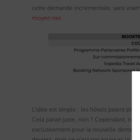
cette demande incrémentale, sans vrai
moyen net
.
L’idée est simple : les hôtels paient pl
Cela parait juste, non ? Cependant, ne 
exclusivement pour la nouvelle demande
devriez, mais ce n’est pas toujours le cas