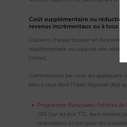
Coût supplémentaire ou réduction :
revenus incrémentaux ou à tous les
Classons chaque booster en fonction de 
supplémentaire ou suppose une réductio
l’hôtel).
Commençons par ceux qui appliquent un 
bien à ceux dont l’hôtel disposait déjà q
Programme Partenaires Préférés de
19% (sur les prix TTC dans certains 
réservations et non pour les nouvel