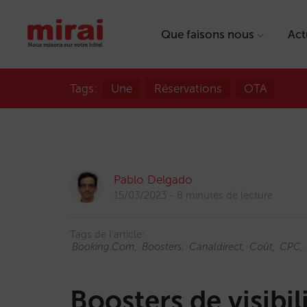
Que faisons nous
Act
Tags:
Une
Réservations
OTA
Pablo Delgado
15/03/2023
8 minutes de lecture
Tags de l'article:
Booking.com
Boosters
Canaldirect
Coût
CPC
Boosters de visibili