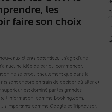
d
mprendre, les
C
a
r faire son choix
L
L
r
ouveaux clients potentiels. Il s’agit d’une
ux n’a aucune idée de par où commencer,
ation ne se produit seulement que dans la
ients sont encore en train de décider où aller et
r supérieur est dominé par les grandes
toute l’information, comme Booking.com,
plus importants comme Google et TripAdvisor.