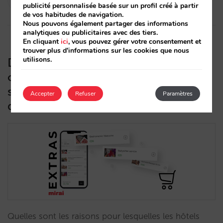
publicité personnalisée basée sur un profil créé à partir
20/03/2024
de vos habitudes de navigation.
Nous pouvons également partager des informations
analytiques ou publicitaires avec des tiers.
En cliquant
ici
, vous pouvez gérer votre consentement et
trouver plus d'informations sur les cookies que nous
utilisons.
Défis (stratégiques, marketing et
opérationnels) de la vente de services
supplémentaires dans votre canal
Accepter
Refuser
Paramètres
direct
Quelles sont les raisons pour lesquelles les hôtels