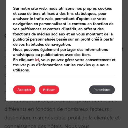
Sur notre site web, nous utilisons nos propres cookies
et ceux de tiers utilisés à des fins statistiques, pour
analyser le trafic web, permettant d'optimiser votre
navigation en personnalisant le contenu en fonction de
vos préférences et centres d'intérêt, en offrant des
fonctions de médias sociaux et en vous montrant de la
Comment avons-nous calculé ces chiffres ?
publicité personnalisée basée sur un profil créé à partir
de vos habitudes de navigation.
La rédaction d’un post contenant des chiffres peut
Nous pouvons également partager des informations
analytiques ou publicitaires avec des tiers.
toujours être sujette à controverse. Nous avons
En cliquant
ici
, vous pouvez gérer votre consentement et
trouver plus d'informations sur les cookies que nous
donc décidé d’expliquer comment nous avons
utilisons.
obtenu tous les chiffres de notre analyse afin de la
re-situer dans un contexte approprié. Les
Accepter
Refuser
Paramètres
moyennes restent des moyennes et rien de plus.
Pour chaque hôtel, les chiffres peuvent être très
différents en fonction de nombreux facteurs :
destination, marchés cible, profil de la clientèle et
connaissance des hôtels. Nous vous