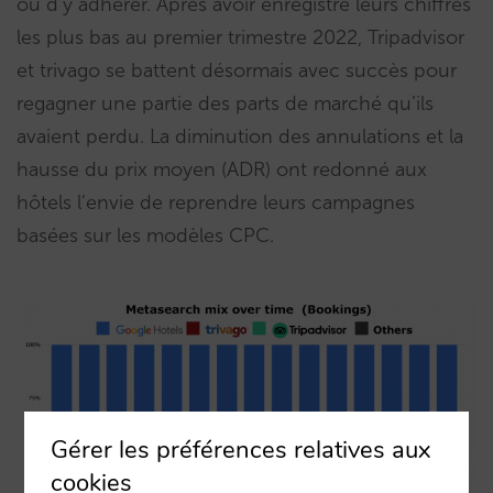
ou d’y adhérer. Après avoir enregistré leurs chiffres
les plus bas au premier trimestre 2022, Tripadvisor
et trivago se battent désormais avec succès pour
regagner une partie des parts de marché qu’ils
avaient perdu. La diminution des annulations et la
hausse du prix moyen (ADR) ont redonné aux
hôtels l’envie de reprendre leurs campagnes
basées sur les modèles CPC.
Gérer les préférences relatives aux
cookies