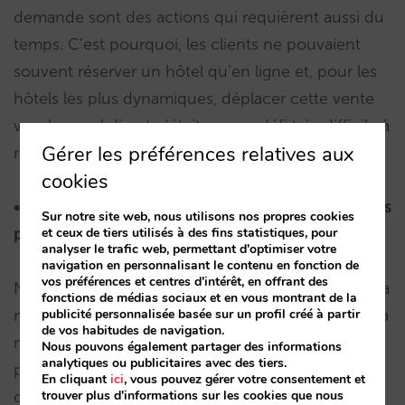
demande sont des actions qui requièrent aussi du
temps. C’est pourquoi, les clients ne pouvaient
souvent réserver un hôtel qu’en ligne et, pour les
hôtels les plus dynamiques, déplacer cette vente
vers le canal direct n’était pas un défi très difficile à
Gérer les préférences relatives aux
relever.
cookies
• Internet comme échappatoire aux confinements
Sur notre site web, nous utilisons nos propres cookies
et ceux de tiers utilisés à des fins statistiques, pour
permanents.
analyser le trafic web, permettant d'optimiser votre
navigation en personnalisant le contenu en fonction de
vos préférences et centres d'intérêt, en offrant des
Nous avons vécu de nombreux mois enfermés à la
fonctions de médias sociaux et en vous montrant de la
publicité personnalisée basée sur un profil créé à partir
maison, en comptant les sorties sur les doigts de la
de vos habitudes de navigation.
main. Internet, et les dispositifs mobiles en
Nous pouvons également partager des informations
analytiques ou publicitaires avec des tiers.
particulier, ont été nos compagnons de voyage
En cliquant
ici
, vous pouvez gérer votre consentement et
trouver plus d'informations sur les cookies que nous
des heures entières. Pendant tous ces mois, la