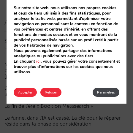
Sur notre site web, nous utilisons nos propres cookies
et ceux de tiers utilisés à des fins statistiques, pour
analyser le trafic web, permettant d'optimiser votre
Articles récents
navigation en personnalisant le contenu en fonction de
vos préférences et centres d'intérêt, en offrant des
fonctions de médias sociaux et en vous montrant de la
publicité personnalisée basée sur un profil créé à partir
Sarai intègre le multi-room : réservations complexes
de vos habitudes de navigation.
et demande à forte valeur, désormais aussi en
Nous pouvons également partager des informations
conversation
analytiques ou publicitaires avec des tiers.
En cliquant
ici
, vous pouvez gérer votre consentement et
Moins de campagnes, plus d’intelligence : manuel IA
trouver plus d'informations sur les cookies que nous
pour actualiser le marketing digital de votre hôtel
utilisons.
(partie 1)
Comment un hôtel apparaît dans les assistants d’IA :
Accepter
Refuser
Paramètres
les trois couches de visibilité
La fin de l’ère « Book on Metasearch »
Le funnel dans l’IA est cassé. La clé pour le réparer
réside dans la phase de considération