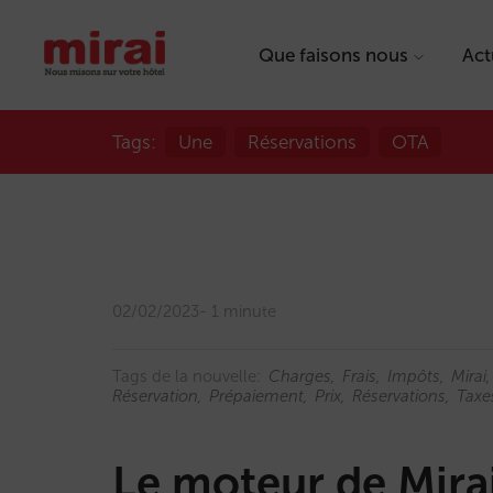
Que faisons nous
Act
Tags:
Une
Réservations
OTA
02/02/2023
1 minute
Tags de la nouvelle:
Charges
Frais
Impôts
Mirai
Réservation
Prépaiement
Prix
Réservations
Taxe
Le moteur de Mira