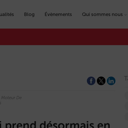
ualités
Blog
Évènements
Qui sommes nous
T
Moteur De
s
i prend désormais en