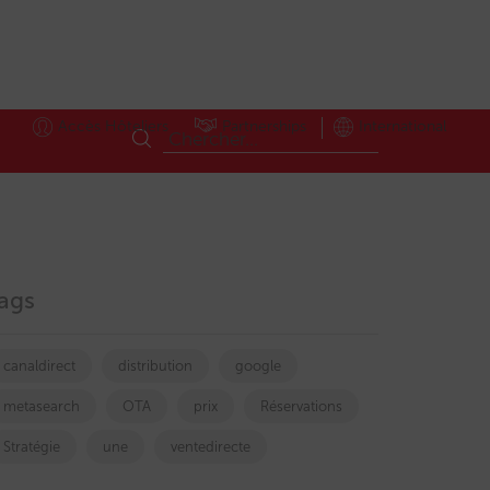
Accès Hôteliers
Partnerships
International
ags
canaldirect
distribution
google
metasearch
OTA
prix
Réservations
Stratégie
une
ventedirecte