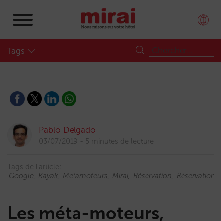
Tags
Pablo Delgado
03/07/2019
5 minutes de lecture
Tags de l'article:
Google
Kayak
Metamoteurs
Mirai
Réservation
Réservations
Les méta-moteurs,