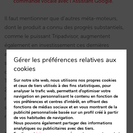
commande vocale avec l’Assistant Google
.
Il faut mentionner que d’autres méta-moteurs,
dont le produit a connu des progrès substantiels,
comme le puissant Tripadvisor, augmentent
également en investissement ces dernières
années. Leur perte de part de marché est
Gérer les préférences relatives aux
simplement due au fait que Google Hotel Ads
cookies
connaisse le rythme de croissance le plus élevé.
Sur notre site web, nous utilisons nos propres cookies
Trivago, quant à lui, progressait jusqu’à 2018 : en
et ceux de tiers utilisés à des fins statistiques, pour
2019, nous observons un tournant avec des
analyser le trafic web, permettant d'optimiser votre
navigation en personnalisant le contenu en fonction de
recherches de moindre volume mais de qualité
vos préférences et centres d'intérêt, en offrant des
fonctions de médias sociaux et en vous montrant de la
supérieure (et qui génère, par conséquent, une
publicité personnalisée basée sur un profil créé à partir
rentabilité supérieure).
de vos habitudes de navigation.
Nous pouvons également partager des informations
analytiques ou publicitaires avec des tiers.