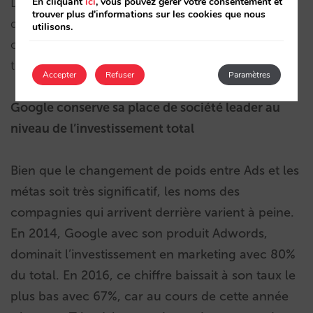
En cliquant
ici
, vous pouvez gérer votre consentement et
D’autres métas comme Kayak et Skyscanner se
trouver plus d'informations sur les cookies que nous
dévelopent également mais, malgré leurs efforts,
utilisons.
occupent une place secondaire par rapport aux
trois géants.
Accepter
Refuser
Paramètres
Google conserve sa place de société leader au
niveau de l’investissement total
Bien que le changement de poids entre Ads et les
métas soit très significatif, les noms des
compagnies qui arrivent derrière varient à peine.
En 2014, Google avec son produit Adwords,
dominait l’investissement en marketing avec 80%
du total. En 2016, ce chiffre baissait à son taux le
plus bas avec 67%, car au cours de cette année