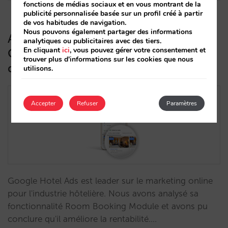
fonctions de médias sociaux et en vous montrant de la
publicité personnalisée basée sur un profil créé à partir
de vos habitudes de navigation.
Nous pouvons également partager des informations
Analyse de Room Booking Module de
analytiques ou publicitaires avec des tiers.
En cliquant
ici
, vous pouvez gérer votre consentement et
Google et son impact sur la vente
trouver plus d'informations sur les cookies que nous
directe
utilisons.
Accepter
Refuser
Paramètres
Google Hotel Ads est leader sur le marketing online
pour l'industrie hôtelière. Nous avons analysé sa
fonctionnalité Room Booking Module et avons pu
conclure qu'il améliore la rentabilité.…