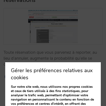
Toute réservation que vous parvenez à reporter, au
lieu d’annuler, augmente la probabilité qu’elle se
convertisse un jour.…
Gérer les préférences relatives aux
cookies
Sur notre site web, nous utilisons nos propres cookies
et ceux de tiers utilisés à des fins statistiques, pour
Rocío Rivero
analyser le trafic web, permettant d'optimiser votre
31/03/2020
navigation en personnalisant le contenu en fonction de
vos préférences et centres d'intérêt, en offrant des