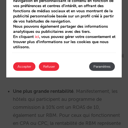
navigation en personnalisant le contenu en fonction de
vos préférences et centres d'intérêt, en offrant des
fonctions de médias sociaux et en vous montrant de la
publicité personnalisée basée sur un profil créé à partir
de vos habitudes de navigation.
Nous pouvons également partager des informations
analytiques ou publicitaires avec des tiers.
Une valeur moyenne de réservation inférieure
.
En cliquant
ici
, vous pouvez gérer votre consentement et
RBM se comporte actuellement moins bien que
trouver plus d'informations sur les cookies que nous
utilisons.
sur Hotel Ads standard avec une valeur moyenne
de réservation en juin inférieure de 19%. Quoi qu’il
en soit, la tendance que nous observons est
Accepter
Refuser
Paramètres
positive et s’améliore de mois en mois.
Une plus grande rentabilité
. Manifestement, les
hôtels qui participent au programme de
commission à 10% ont un ROAS de 10,
également sur RBM. Pour ceux qui fonctionnent
en CPA ou CPC, la rentabilité de RBM représente