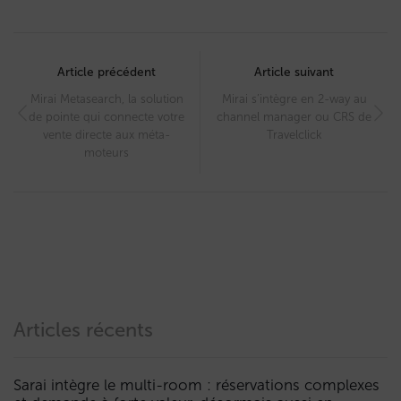
Post
navigation
Article précédent
Article suivant
Mirai Metasearch, la solution
Mirai s’intègre en 2-way au
de pointe qui connecte votre
channel manager ou CRS de
vente directe aux méta-
Travelclick
moteurs
Articles récents
Sarai intègre le multi-room : réservations complexes