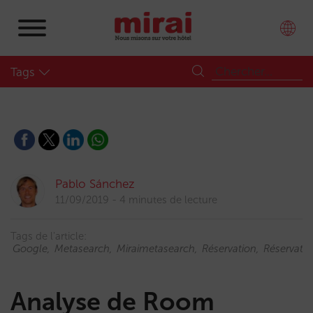
Tags
Pablo Sánchez
11/09/2019
4 minutes de lecture
Tags de l'article:
Google
Metasearch
Miraimetasearch
Réservation
Réservatio
Analyse de Room