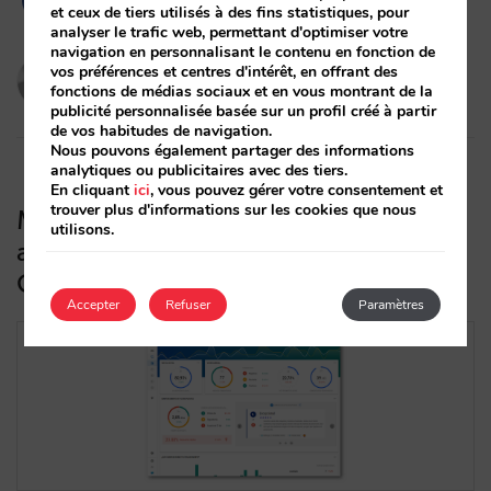
et ceux de tiers utilisés à des fins statistiques, pour
analyser le trafic web, permettant d'optimiser votre
navigation en personnalisant le contenu en fonction de
Pau Siquier
vos préférences et centres d'intérêt, en offrant des
fonctions de médias sociaux et en vous montrant de la
27/07/2021
publicité personnalisée basée sur un profil créé à partir
de vos habitudes de navigation.
Nous pouvons également partager des informations
analytiques ou publicitaires avec des tiers.
En cliquant
ici
, vous pouvez gérer votre consentement et
trouver plus d'informations sur les cookies que nous
Mirai s’intègre à Veetal pour vous
utilisons.
aider à contrôler votre parité sur
Google Hotel Ads
Accepter
Refuser
Paramètres