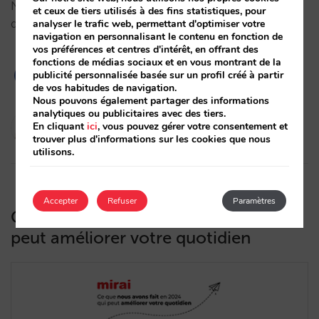
Nous vous donnons les clés pour tout analyser afin
et ceux de tiers utilisés à des fins statistiques, pour
d'augmenter vos ventes et votre rentabilité.…
analyser le trafic web, permettant d'optimiser votre
navigation en personnalisant le contenu en fonction de
vos préférences et centres d'intérêt, en offrant des
fonctions de médias sociaux et en vous montrant de la
publicité personnalisée basée sur un profil créé à partir
de vos habitudes de navigation.
Nous pouvons également partager des informations
analytiques ou publicitaires avec des tiers.
Marta Romero
En cliquant
ici
, vous pouvez gérer votre consentement et
10/02/2025
trouver plus d'informations sur les cookies que nous
utilisons.
Accepter
Refuser
Paramètres
Ce que nous avons fait en 2024 qui
peut améliorer votre quotidien