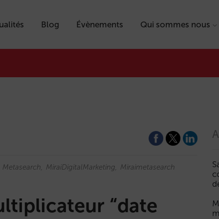
ualités
Blog
Évènements
Qui sommes nous
A
S
Metasearch
MiraiDigitalMarketing
Miraimetasearch
c
d
ltiplicateur “date
M
m