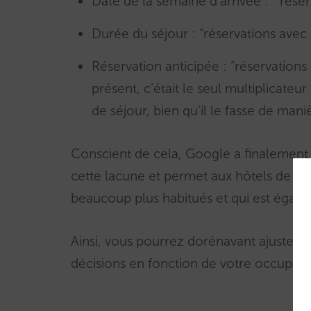
Date de la semaine d’arrivée : ” rése
Durée du séjour : “réservations avec
Réservation anticipée : “réservation
présent, c’était le seul multiplicateu
de séjour, bien qu’il le fasse de mani
Conscient de cela, Google a finalement 
cette lacune et permet aux hôtels de tra
beaucoup plus habitués et qui est égaleme
Ainsi, vous pourrez dorénavant ajuster 
décisions en fonction de votre occupat