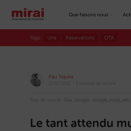
Que faisons nous
Act
Tags:
Une
Réservations
OTA
Pau Siquier
27/07/2021
3 minutes de lecture
Tags de l'article:
Gha
Google
Google_hotel_ads
Le tant attendu mu