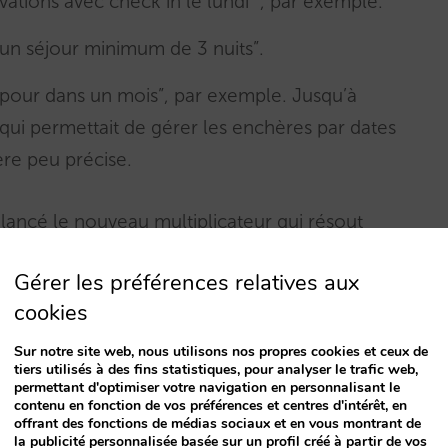
rvations avec check in le lundi “, par exemple.
 un séjour minimum de 3 nuits”.
s pour dans un mois”, par exemple. Jusqu’à
r qui permettait de gérer les enchères par dates
ère peu précise.
lancé le nouveau multiplicateur qui résout
vailler dans un format auquel ils sont
Gérer les préférences relatives aux
nt utilisé par les OTA : par date d’arrivée.
cookies
l’offre pour un moment précis et prendre des
Sur notre site web, nous utilisons nos propres cookies et ceux de
tiers utilisés à des fins statistiques, pour analyser le trafic web,
ion et de la demande attendue
permettant d'optimiser votre navigation en personnalisant le
contenu en fonction de vos préférences et centres d'intérêt, en
offrant des fonctions de médias sociaux et en vous montrant de
la publicité personnalisée basée sur un profil créé à partir de vos