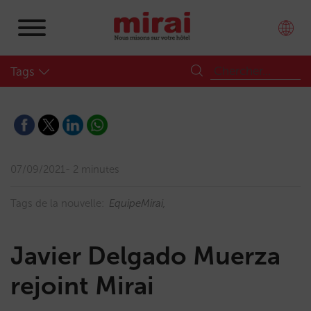
Tags
07/09/2021
2 minutes
Tags de la nouvelle:
EquipeMirai
Javier Delgado Muerza
rejoint Mirai