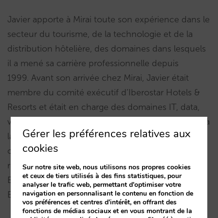
Javier apporte à Mirai toute son expérience dans le
secteur du tourisme, de la technologie et de la
distribution hôtelière, des domaines dans lesquels
il a mené sa carrière professionnelle depuis
1999. Avant son arrivée chez Mirai, Javier était
membre du comité exécutif d’Iberostar Hotels &
Resorts et était en charge des domaines IT, data,
ventes et marketing. il a occupé différents postes à
Gérer les préférences relatives aux
la direction Vertical Search de la branche Travel
cookies
chez Google pendant 7 ans, en charge de sa
rentabilité et de sa croissance, ainsi que chez
Sur notre site web, nous utilisons nos propres cookies
et ceux de tiers utilisés à des fins statistiques, pour
Expedia, où il a dirigé différentes équipes en
analyser le trafic web, permettant d'optimiser votre
navigation en personnalisant le contenu en fonction de
Espagne et en Italie pendant huit ans.
vos préférences et centres d'intérêt, en offrant des
fonctions de médias sociaux et en vous montrant de la