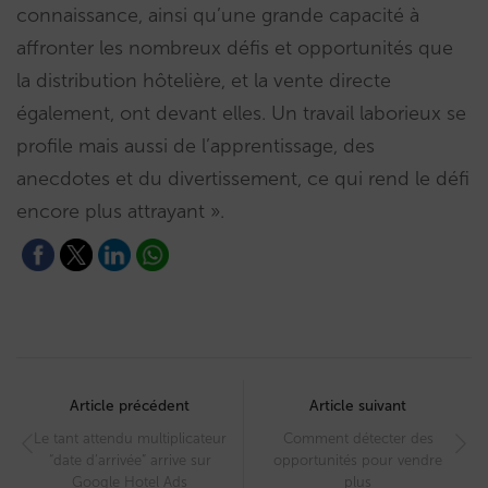
connaissance, ainsi qu’une grande capacité à
affronter les nombreux défis et opportunités que
la distribution hôtelière, et la vente directe
également, ont devant elles. Un travail laborieux se
profile mais aussi de l’apprentissage, des
anecdotes et du divertissement, ce qui rend le défi
encore plus attrayant ».
Post
navigation
Article précédent
Article suivant
Le tant attendu multiplicateur
Comment détecter des
“date d’arrivée” arrive sur
opportunités pour vendre
Google Hotel Ads
plus