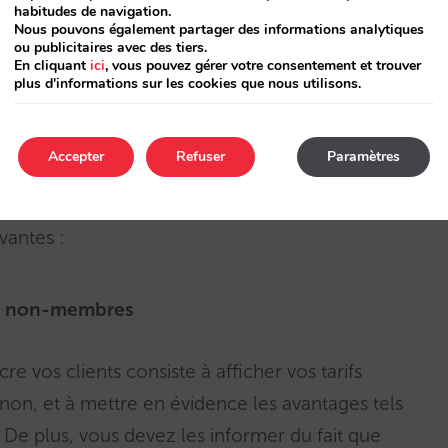
habitudes de navigation.
ment de tripler la croissance de votre base de
Nous pouvons également partager des informations analytiques
re taux de conversion, puisque
la compétitivité
ou publicitaires avec des tiers.
En cliquant
ici
, vous pouvez gérer votre consentement et trouver
éservations.
plus d'informations sur les cookies que nous utilisons.
roupe, envisagez de passer au second groupe dès
Accepter
Refuser
Paramètres
pour votre club et, pire encore, des
a fonctionnalité « réserver et adhérer » ? Il
ivantes :
ux non-membres
e vos clients consiste à afficher vos tarifs
 non, et à mettre en évidence les avantages tels
. De plus, vous devez les informer du fait que