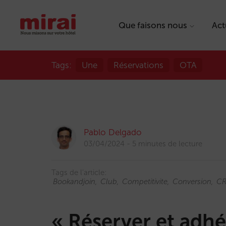
Que faisons nous
Act
Tags:
Une
Réservations
OTA
Pablo Delgado
03/04/2024
5 minutes de lecture
Tags de l'article:
Bookandjoin
Club
Competitivite
Conversion
C
« Réserver et adhé