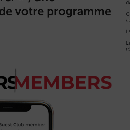
d
é de votre programme
C
a
L
L
r