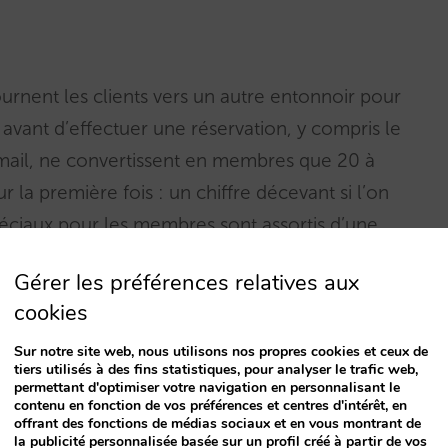
urnent les clients vers un autre entonnoir pour
 avant d’effectuer une réservation, y compris le
-mail, ne convertissent en membres que 20 à
la première fois : un chiffre décevant si l’on
spéciaux pour les membres sont assortis d’une
 pourquoi ces 60% de clients ne s’inscrivent
Gérer les préférences relatives aux
rcément quelque chose qui ne va pas dans le
cookies
Sur notre site web, nous utilisons nos propres cookies et ceux de
ettent aux clients d’adhérer à votre
tiers utilisés à des fins statistiques, pour analyser le trafic web,
permettant d'optimiser votre navigation en personnalisant le
 de la réservation (« book & join »)
contenu en fonction de vos préférences et centres d'intérêt, en
offrant des fonctions de médias sociaux et en vous montrant de
% des personnes qui réservent pour la
la publicité personnalisée basée sur un profil créé à partir de vos