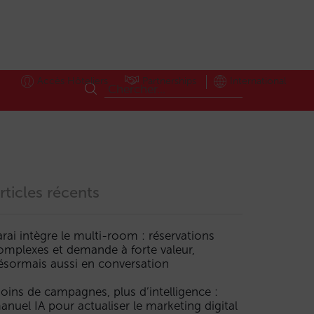
Accès Hôteliers
Partnerships
International
rticles récents
arai intègre le multi-room : réservations
omplexes et demande à forte valeur,
teurderéservation
Prix
Réservation
Tarifs
Ventedirecte
ésormais aussi en conversation
oins de campagnes, plus d’intelligence :
anuel IA pour actualiser le marketing digital