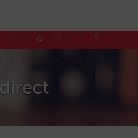
Accès Hôteliers
Partnerships
International
ldirect