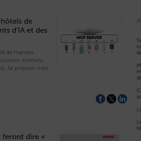
 hôtels de
A
nts d’IA et des
S
c
 IA de manière
d
écurisées (contenu
M
lus). Se préparer n'est
m
d
C
a
L
L
r
 feront dire «