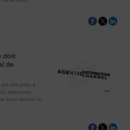
 canal direct.…
 doit
al de
 est-elle prête à
ité, paiements,
ver pour devenir un