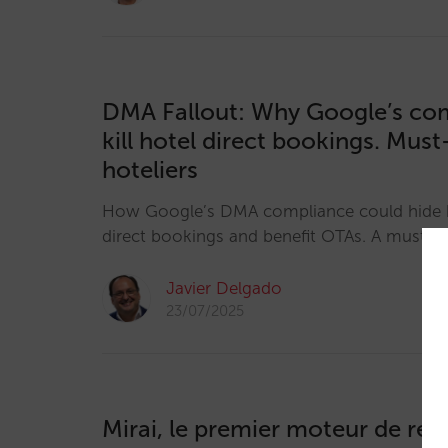
DMA Fallout: Why Google’s co
kill hotel direct bookings. Mus
hoteliers
How Google’s DMA compliance could hide h
direct bookings and benefit OTAs. A must-wa
Javier Delgado
23/07/2025
Mirai, le premier moteur de rés