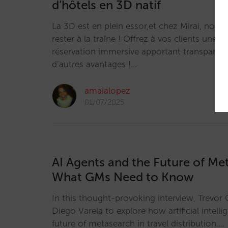
d’hôtels en 3D natif
La 3D est en plein essor,et chez Mirai, nous
rester à la traîne ! Offrez à vos clients une 
réservation immersive apportant transparence
d’autres avantages !…
amaialopez
01/07/2025
AI Agents and the Future of Me
What GMs Need to Know
In this thought-provoking interview, Trevor 
Diego Varela to explore how artificial intelli
future of metasearch in travel distribution.…