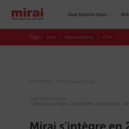
Que faisons nous
Act
Tags:
Une
Réservations
OTA
26/04/2022
Moins d'une minute
Tags de la nouvelle:
Channel_manager
Disponibilité
Integrations
Tar
Mirai s’intègre en