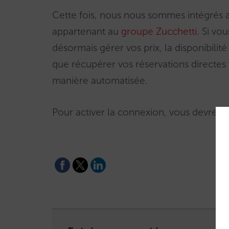
Cette fois, nous nous sommes intégrés 
appartenant au
groupe Zucchetti
. Si vo
désormais gérer vos prix, la disponibilité 
que récupérer vos réservations directes 
manière automatisée.
Pour activer la connexion, vous devrez 