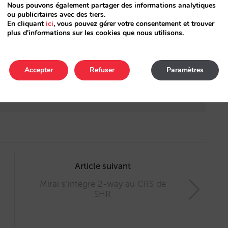
Nous pouvons également partager des informations analytiques
ou publicitaires avec des tiers.
En cliquant
ici
, vous pouvez gérer votre consentement et trouver
ité pour l’hôtel
plus d'informations sur les cookies que nous utilisons.
r 2026
Accepter
Refuser
Paramètres
fre d’affaires de 83 % et maximise le ROI
Article suivant
Mirai s’intègre 2-way au CRS de
SHR