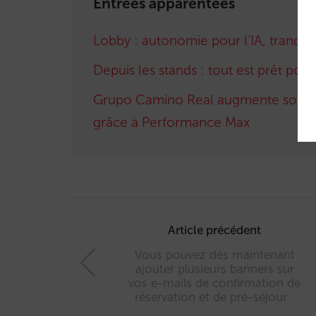
Entrées apparentées
Lobby : autonomie pour l’IA, tranquill
Depuis les stands : tout est prêt pou
Grupo Camino Real augmente son chif
grâce à Performance Max
Post
navigation
Article précédent
Vous pouvez dès maintenant
ajouter plusieurs banners sur
vos e-mails de confirmation de
réservation et de pré-séjour