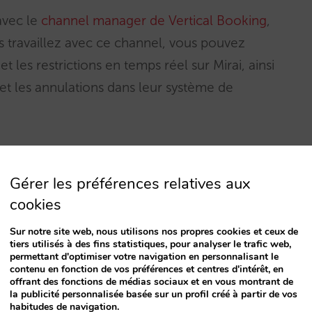
avec le
channel manager de Vertical Booking
,
us travaillez avec ce channel, vous pouvez
et les restrictions en temps réel sur Mirai, ainsi
et les annulations dans leur système de
contacter Vertical Booking.
Gérer les préférences relatives aux
cookies
Sur notre site web, nous utilisons nos propres cookies et ceux de
tiers utilisés à des fins statistiques, pour analyser le trafic web,
permettant d'optimiser votre navigation en personnalisant le
contenu en fonction de vos préférences et centres d'intérêt, en
offrant des fonctions de médias sociaux et en vous montrant de
la publicité personnalisée basée sur un profil créé à partir de vos
habitudes de navigation.