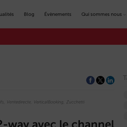
ualités
Blog
Évènements
Qui sommes nous
T
ifs
Ventedirecte
VerticalBooking
Zucchetti
 2-way avec le channel