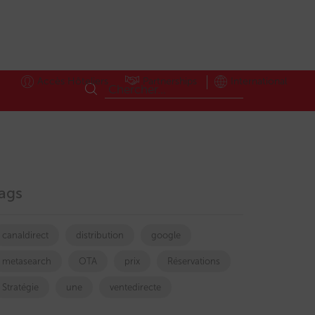
Accès Hôteliers
Partnerships
International
ags
canaldirect
distribution
google
metasearch
OTA
prix
Réservations
Stratégie
une
ventedirecte