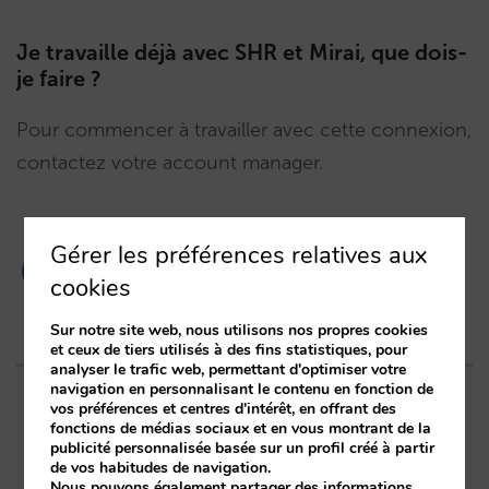
Je travaille déjà avec SHR et Mirai, que dois-
je faire ?
Pour commencer à travailler avec cette connexion,
contactez votre account manager.
Gérer les préférences relatives aux
cookies
Sur notre site web, nous utilisons nos propres cookies
et ceux de tiers utilisés à des fins statistiques, pour
analyser le trafic web, permettant d'optimiser votre
navigation en personnalisant le contenu en fonction de
vos préférences et centres d'intérêt, en offrant des
Entrées apparentées
fonctions de médias sociaux et en vous montrant de la
publicité personnalisée basée sur un profil créé à partir
de vos habitudes de navigation.
Lobby : autonomie pour l’IA, tranquillité pour
Nous pouvons également partager des informations