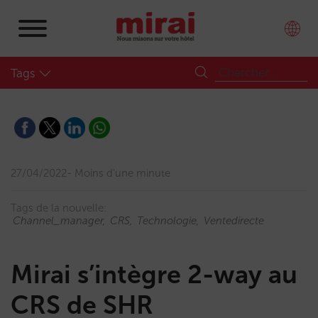
Tags
27/04/2022
Moins d'une minute
Tags de la nouvelle:
Channel_manager
CRS
Technologie
Ventedirecte
Mirai s’intègre 2-way au
CRS de SHR