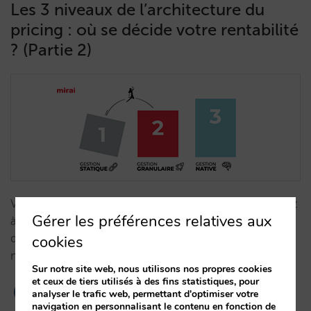
Les 3 niveaux de l’architecture du
pricing : où se décide votre rentabilité
? (Partie 2)
Votre technologie limite-t-elle votre GOP ? Apprenez
Gérer les préférences relatives aux
à utiliser l'arbitrage de marges et les suppléments
dynamiques pour surmonter la rigidité des OTA et
cookies
maximiser votre rentabilité nette.…
Sur notre site web, nous utilisons nos propres cookies
et ceux de tiers utilisés à des fins statistiques, pour
analyser le trafic web, permettant d'optimiser votre
navigation en personnalisant le contenu en fonction de