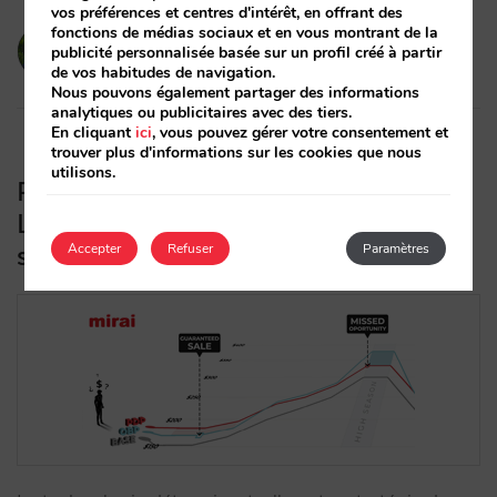
vos préférences et centres d'intérêt, en offrant des
fonctions de médias sociaux et en vous montrant de la
victorcabrera
publicité personnalisée basée sur un profil créé à partir
19/02/2026
de vos habitudes de navigation.
Nous pouvons également partager des informations
analytiques ou publicitaires avec des tiers.
En cliquant
ici
, vous pouvez gérer votre consentement et
trouver plus d'informations sur les cookies que nous
utilisons.
Prix par jour ou par occupation ?
L’impact de la connectivité sur votre
stratégie de revenus (Partie 1)
Accepter
Refuser
Paramètres