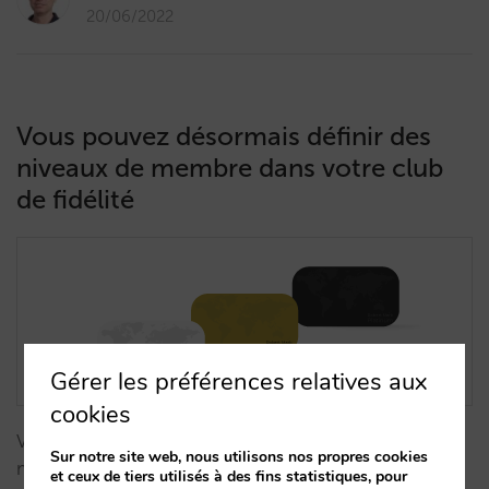
20/06/2022
Vous pouvez désormais définir des
niveaux de membre dans votre club
de fidélité
Gérer les préférences relatives aux
cookies
Vous pouvez désormais ajouter des niveaux de
Sur notre site web, nous utilisons nos propres cookies
membre à votre club de fidélité et différencier les
et ceux de tiers utilisés à des fins statistiques, pour