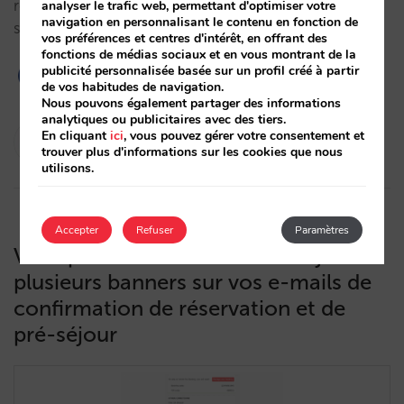
remises et les tarifs de vos clients en fonction des
analyser le trafic web, permettant d'optimiser votre
navigation en personnalisant le contenu en fonction de
séjours qu’ils ont cumulés.…
vos préférences et centres d'intérêt, en offrant des
fonctions de médias sociaux et en vous montrant de la
publicité personnalisée basée sur un profil créé à partir
de vos habitudes de navigation.
Nous pouvons également partager des informations
analytiques ou publicitaires avec des tiers.
César López
En cliquant
ici
, vous pouvez gérer votre consentement et
trouver plus d'informations sur les cookies que nous
30/05/2022
utilisons.
Accepter
Refuser
Paramètres
Vous pouvez dès maintenant ajouter
plusieurs banners sur vos e-mails de
confirmation de réservation et de
pré-séjour