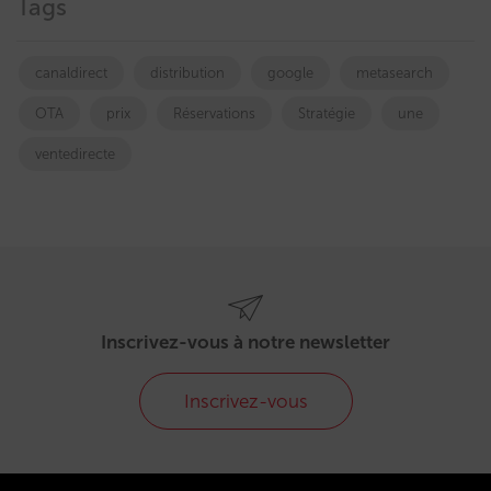
Tags
canaldirect
distribution
google
metasearch
OTA
prix
Réservations
Stratégie
une
ventedirecte
Inscrivez-vous à notre newsletter
Inscrivez-vous