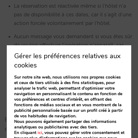
La réservation est réactivée même si l’hôtel n’a
pas de disponibilité à ces dates, car il s’agit d’une
action forcée volontairement par l’hôtel.
Aucun message vous demandant si vous êtes sûr
de vouloir effectuer l’opération n’apparaît, car
l’action est facilement réversible par une simple
Gérer les préférences relatives aux
nouvelle annulation.
cookies
La réactivation ne génère pas automatiquement
Sur notre site web, nous utilisons nos propres cookies
et ceux de tiers utilisés à des fins statistiques, pour
l’envoi d’un email au client. Vous pouvez
analyser le trafic web, permettant d'optimiser votre
l’envoyer directement en un seul clic, dans la
navigation en personnalisant le contenu en fonction de
vos préférences et centres d'intérêt, en offrant des
partie inférieure de la fenêtre de réservation.
fonctions de médias sociaux et en vous montrant de la
publicité personnalisée basée sur un profil créé à partir
de vos habitudes de navigation.
En cas de doute, contactez votre chargé de
Nous pouvons également partager des informations
analytiques ou publicitaires avec des tiers.
compte Mirai.
En cliquant
ici
, vous pouvez gérer votre consentement et