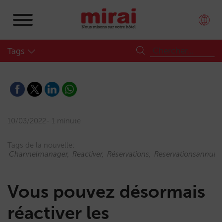
Tags
10/03/2022
1 minute
Tags de la nouvelle:
Channelmanager
Reactiver
Réservations
Reservationsannule
Vous pouvez désormais
réactiver les