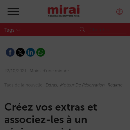
Tags
22/10/2021
Moins d'une minute
Tags de la nouvelle:
Extras
Moteur De Réservation
Régime
Créez vos extras et
associez-les à un