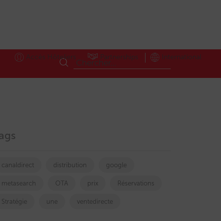
Accès Hôteliers
Partnerships
International
ags
canaldirect
distribution
google
metasearch
OTA
prix
Réservations
Stratégie
une
ventedirecte