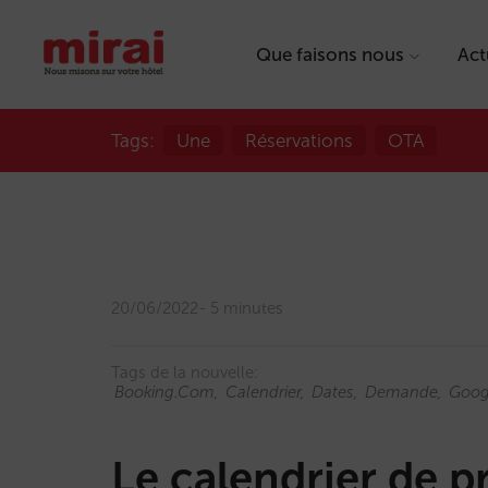
Que faisons nous
Act
Tags:
Une
Réservations
OTA
20/06/2022
5 minutes
Tags de la nouvelle:
Booking.com
Calendrier
Dates
Demande
Goog
Le calendrier de pr