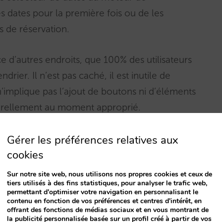
s dates pour la première fois ou de les
s de réservation.
e d’autres endroits, que 100% des utilisateurs
drier. Il n’est pas caché, il est inutile de
n’implique pas l’ajout de boutons ni d’éléments
aturellement au moment approprié.
Gérer les préférences relatives aux
ée
cookies
iers remplissent cette condition:
Sur notre site web, nous utilisons nos propres cookies et ceux de
tiers utilisés à des fins statistiques, pour analyser le trafic web,
permettant d'optimiser votre navigation en personnalisant le
 monnaie de l’utilisateur qui apparaît. Le système
contenu en fonction de vos préférences et centres d'intérêt, en
offrant des fonctions de médias sociaux et en vous montrant de
s lequel il navigue et selon ce que vous avez
la publicité personnalisée basée sur un profil créé à partir de vos