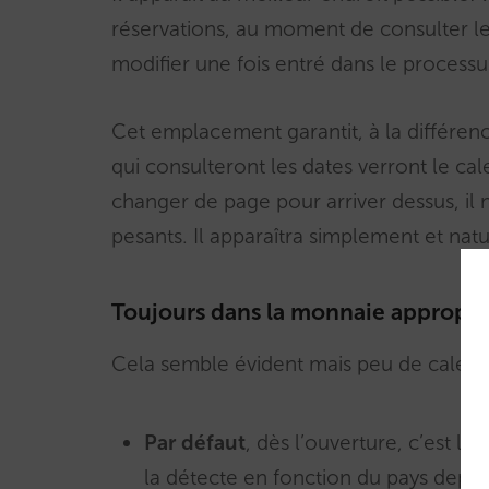
réservations, au moment de consulter le
modifier une fois entré dans le processu
Cet emplacement garantit, à la différenc
qui consulteront les dates verront le calen
changer de page pour arriver dessus, il 
pesants. Il apparaîtra simplement et n
Toujours dans la monnaie appropri
Cela semble évident mais peu de calendr
Par défaut
, dès l’ouverture, c’est la
la détecte en fonction du pays depui