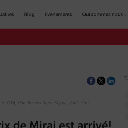
ualités
Blog
Évènements
Qui sommes nous
T
le
OTA
Prix
Réservations
Séjour
Tarif
Une
ix de Mirai est arrivé!