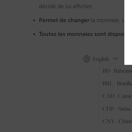
décidé de lui afficher.
Permet de changer
la monnaie, une
Toutes les monnaies sont disponib